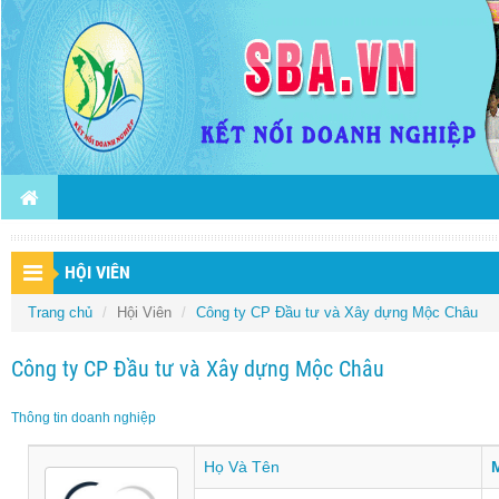
HỘI VIÊN
Trang chủ
Hội Viên
Công ty CP Đầu tư và Xây dựng Mộc Châu
Công ty CP Đầu tư và Xây dựng Mộc Châu
Thông tin doanh nghiệp
Họ Và Tên