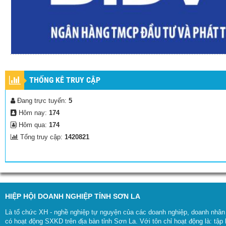
THỐNG KÊ TRUY CẬP
Đang trực tuyến:
5
Hôm nay:
174
Hôm qua:
174
Tổng truy cập:
1420821
HIỆP HỘI DOANH NGHIỆP TỈNH SƠN LA
Là tổ chức XH - nghề nghiệp tự nguyện của các doanh nghiệp, doanh nhân 
có hoạt động SXKD trên địa bàn tỉnh Sơn La. Với tôn chỉ hoạt động là: tậ