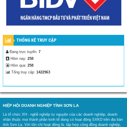
THỐNG KÊ TRUY CẬP
Đang trực tuyến:
7
Hôm nay:
258
Hôm qua:
258
Tổng truy cập:
1422963
HIỆP HỘI DOANH NGHIỆP TỈNH SƠN LA
Là tổ chức XH - nghề nghiệp tự nguyện của các doanh nghiệp, doanh
nhân thuộc mọi thành phần kinh tế đang có hoạt động SXKD trên địa bàn
tỉnh Sơn La. Với tôn chỉ hoạt động là: tập hợp cộng đồng doanh nghiệp,