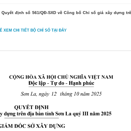
 Quyết định số 561/QĐ-SXD về Công bố Chỉ số giá xây dựng trê
Ể XEM CHI TIẾT BỘ CHỈ SỐ TẠI ĐÂY