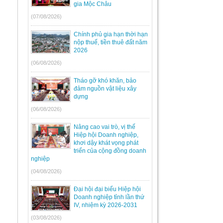
gia Mộc Châu
(07/08/2026)
Chính phủ gia hạn thời hạn
nộp thuế, tiền thuê đất năm
2026
(06/08/2026)
Tháo gỡ khó khăn, bảo
đảm nguồn vật liệu xây
dựng
(06/08/2026)
Nâng cao vai trò, vị thế
Hiệp hội Doanh nghiệp,
khơi dậy khát vọng phát
triển của cộng đồng doanh
nghiệp
(04/08/2026)
Đại hội đại biểu Hiệp hội
Doanh nghiệp tỉnh lần thứ
IV, nhiệm kỳ 2026-2031
(03/08/2026)