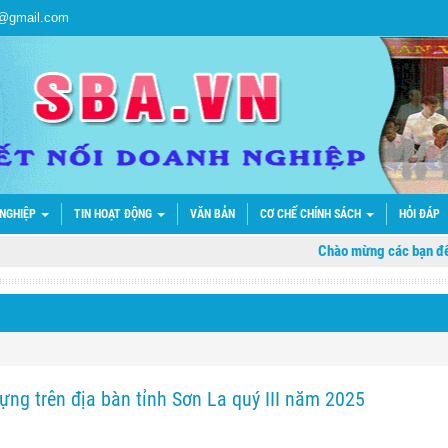
a@gmail.com
 NGHIỆP
TIN HOẠT ĐỘNG
VĂN BẢN
CƠ CHẾ CHÍNH SÁCH
HỎI ĐÁP
Chào mừng các bạn đến với 
ựng trên địa bàn tỉnh Sơn La quý III năm 2025