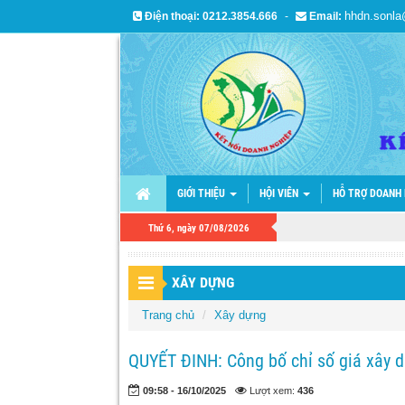
hhdn.sonl
Điện thoại:
0212.3854.666
-
Email:
GIỚI THIỆU
HỘI VIÊN
HỖ TRỢ DOANH
Thứ 6, ngày 07/08/2026
XÂY DỰNG
Trang chủ
Xây dựng
QUYẾT ĐINH: Công bố chỉ số giá xây d
09:58 - 16/10/2025
Lượt xem:
436