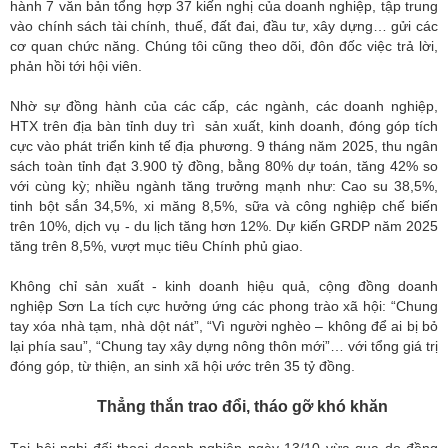
hành 7 văn bản tổng hợp 37 kiến nghị của doanh nghiệp, tập trung
vào chính sách tài chính, thuế, đất đai, đầu tư, xây dựng… gửi các
cơ quan chức năng. Chúng tôi cũng theo dõi, đôn đốc việc trả lời,
phản hồi tới hội viên.
Nhờ sự đồng hành của các cấp, các ngành, các doanh nghiệp,
HTX trên địa bàn tỉnh duy trì sản xuất, kinh doanh, đóng góp tích
cực vào phát triển kinh tế địa phương. 9 tháng năm 2025, thu ngân
sách toàn tỉnh đạt 3.900 tỷ đồng, bằng 80% dự toán, tăng 42% so
với cùng kỳ; nhiều ngành tăng trưởng mạnh như: Cao su 38,5%,
tinh bột sắn 34,5%, xi măng 8,5%, sữa và công nghiệp chế biến
trên 10%, dịch vụ - du lịch tăng hơn 12%. Dự kiến GRDP năm 2025
tăng trên 8,5%, vượt mục tiêu Chính phủ giao.
Không chỉ sản xuất - kinh doanh hiệu quả, cộng đồng doanh
nghiệp Sơn La tích cực hưởng ứng các phong trào xã hội: “Chung
tay xóa nhà tạm, nhà dột nát”, “Vì người nghèo – không để ai bị bỏ
lại phía sau”, “Chung tay xây dựng nông thôn mới”… với tổng giá trị
đóng góp, từ thiện, an sinh xã hội ước trên 35 tỷ đồng.
Thẳng thắn trao đổi, tháo gỡ khó khăn