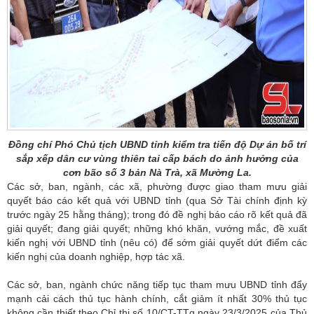
Đồng chí Phó Chủ tịch UBND tỉnh kiểm tra tiến độ Dự án bố trí
sắp xếp dân cư vùng thiên tai cấp bách do ảnh hưởng của
cơn bão số 3 bản Nà Trà, xã Mường La.
Các sở, ban, ngành, các xã, phường được giao tham mưu giải
quyết báo cáo kết quả với UBND tỉnh (qua Sở Tài chính định kỳ
trước ngày 25 hằng tháng); trong đó đề nghị báo cáo rõ kết quả đã
giải quyết; đang giải quyết; những khó khăn, vướng mắc, đề xuất
kiến nghị với UBND tỉnh (nêu có) để sớm giải quyết dứt điểm các
kiến nghị của doanh nghiệp, hợp tác xã.
Các sở, ban, ngành chức năng tiếp tục tham mưu UBND tỉnh đẩy
mạnh cải cách thủ tục hành chính, cắt giảm ít nhất 30% thủ tục
không cần thiết theo Chỉ thị số 10/CT-TTg ngày 23/3/2025 của Thủ