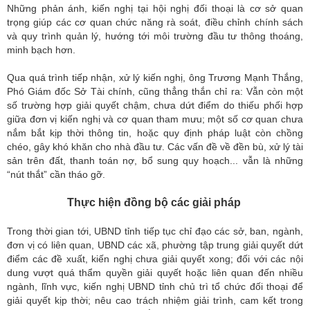
Những phản ánh, kiến nghị tại hội nghị đối thoại là cơ sở quan
trọng giúp các cơ quan chức năng rà soát, điều chỉnh chính sách
và quy trình quản lý, hướng tới môi trường đầu tư thông thoáng,
minh bạch hơn.
Qua quá trình tiếp nhận, xử lý kiến nghị, ông Trương Mạnh Thắng,
Phó Giám đốc Sở Tài chính, cũng thẳng thắn chỉ ra: Vẫn còn một
số trường hợp giải quyết chậm, chưa dứt điểm do thiếu phối hợp
giữa đơn vị kiến nghị và cơ quan tham mưu; một số cơ quan chưa
nắm bắt kịp thời thông tin, hoặc quy định pháp luật còn chồng
chéo, gây khó khăn cho nhà đầu tư. Các vấn đề về đền bù, xử lý tài
sản trên đất, thanh toán nợ, bổ sung quy hoạch... vẫn là những
“nút thắt” cần tháo gỡ.
Thực hiện đồng bộ các giải pháp
Trong thời gian tới, UBND tỉnh tiếp tục chỉ đạo các sở, ban, ngành,
đơn vị có liên quan, UBND các xã, phường tập trung giải quyết dứt
điểm các đề xuất, kiến nghị chưa giải quyết xong; đối với các nội
dung vượt quá thẩm quyền giải quyết hoặc liên quan đến nhiều
ngành, lĩnh vực, kiến nghị UBND tỉnh chủ trì tổ chức đối thoại để
giải quyết kịp thời; nêu cao trách nhiệm giải trình, cam kết trong