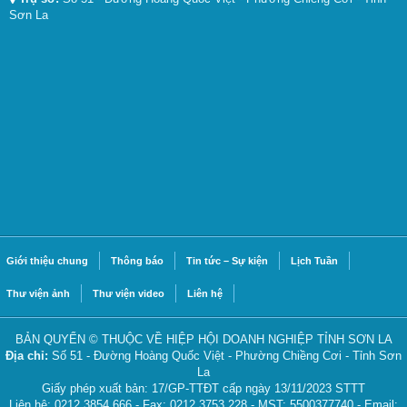
Sơn La
Giới thiệu chung
Thông báo
Tin tức – Sự kiện
Lịch Tuần
Thư viện ảnh
Thư viện video
Liên hệ
BẢN QUYỂN © THUỘC VỀ HIỆP HỘI DOANH NGHIỆP TỈNH SƠN LA
Địa chỉ:
Số 51 - Đường Hoàng Quốc Việt - Phường Chiềng Cơi - Tỉnh Sơn
La
Giấy phép xuất bản: 17/GP-TTĐT cấp ngày 13/11/2023 STTT
Liên hệ: 0212.3854.666 - Fax: 0212.3753.228 - MST: 5500377740 - Email: