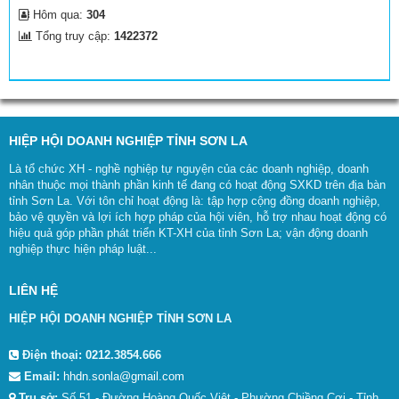
Hôm qua:
304
Tổng truy cập:
1422372
HIỆP HỘI DOANH NGHIỆP TỈNH SƠN LA
Là tổ chức XH - nghề nghiệp tự nguyện của các doanh nghiệp, doanh
nhân thuộc mọi thành phần kinh tế đang có hoạt động SXKD trên địa bàn
tỉnh Sơn La. Với tôn chỉ hoạt động là: tập hợp cộng đồng doanh nghiệp,
bảo vệ quyền và lợi ích hợp pháp của hội viên, hỗ trợ nhau hoạt động có
hiệu quả góp phần phát triển KT-XH của tỉnh Sơn La; vận động doanh
nghiệp thực hiện pháp luật...
LIÊN HỆ
HIỆP HỘI DOANH NGHIỆP TỈNH SƠN LA
Điện thoại:
0212.3854.666
Email:
hhdn.sonla@gmail.com
Trụ sở:
Số 51 - Đường Hoàng Quốc Việt - Phường Chiềng Cơi - Tỉnh