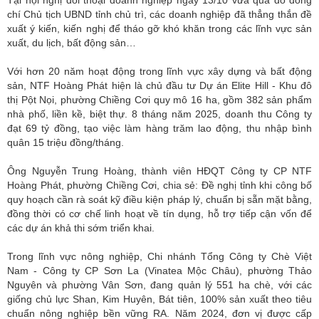
Tại hội nghị đối thoại doanh nghiệp ngày 13/10 vừa qua do đồng
chí Chủ tịch UBND tỉnh chủ trì, các doanh nghiệp đã thẳng thắn đề
xuất ý kiến, kiến nghị để tháo gỡ khó khăn trong các lĩnh vực sản
xuất, du lịch, bất động sản…
Với hơn 20 năm hoạt động trong lĩnh vực xây dựng và bất động
sản, NTF Hoàng Phát hiện là chủ đầu tư Dự án Elite Hill - Khu đô
thị Pột Nọi, phường Chiềng Cơi quy mô 16 ha, gồm 382 sản phẩm
nhà phố, liền kề, biệt thự. 8 tháng năm 2025, doanh thu Công ty
đạt 69 tỷ đồng, tạo việc làm hàng trăm lao động, thu nhập bình
quân 15 triệu đồng/tháng.
Ông Nguyễn Trung Hoàng, thành viên HĐQT Công ty CP NTF
Hoàng Phát, phường Chiềng Cơi, chia sẻ: Đề nghị tỉnh khi công bố
quy hoạch cần rà soát kỹ điều kiện pháp lý, chuẩn bị sẵn mặt bằng,
đồng thời có cơ chế linh hoạt về tín dụng, hỗ trợ tiếp cận vốn để
các dự án khả thi sớm triển khai.
Trong lĩnh vực nông nghiệp, Chi nhánh Tổng Công ty Chè Việt
Nam - Công ty CP Sơn La (Vinatea Mộc Châu), phường Thảo
Nguyên và phường Vân Sơn, đang quản lý 551 ha chè, với các
giống chủ lực Shan, Kim Huyên, Bát tiên, 100% sản xuất theo tiêu
chuẩn nông nghiệp bền vững RA. Năm 2024, đơn vị được cấp