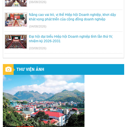
(06/08/2026)
Nâng cao vai trò, vị thế Hiệp hội Doanh nghiệp, khơi dậy
khát vọng phát triển của cộng đồng doanh nghiệp
(04/08/2026)
Đại hội đại biểu Hiệp hội Doanh nghiệp tỉnh lần thứ IV,
nhiệm kỳ 2026-2031
(03/08/2026)
THƯ VIỆN ẢNH