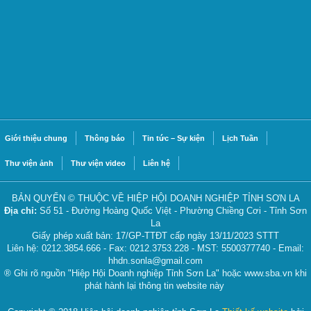
Giới thiệu chung
Thông báo
Tin tức – Sự kiện
Lịch Tuần
Thư viện ảnh
Thư viện video
Liên hệ
BẢN QUYỂN © THUỘC VỀ HIỆP HỘI DOANH NGHIỆP TỈNH SƠN LA
Địa chỉ:
Số 51 - Đường Hoàng Quốc Việt - Phường Chiềng Cơi - Tỉnh Sơn
La
Giấy phép xuất bản: 17/GP-TTĐT cấp ngày 13/11/2023 STTT
Liên hệ: 0212.3854.666 - Fax: 0212.3753.228 - MST: 5500377740 - Email:
hhdn.sonla@gmail.com
® Ghi rõ nguồn "Hiệp Hội Doanh nghiệp Tỉnh Sơn La" hoặc www.sba.vn khi
phát hành lại thông tin website này