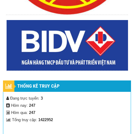
THỐNG KÊ TRUY CẬP
Đang trực tuyến:
3
Hôm nay:
247
Hôm qua:
247
Tổng truy cập:
1422952