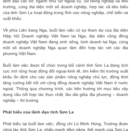
lãnh đạo các sở, ngành như Sở Ngoại vụ, Sở Nông nghiệp và Môi
trường, cùng đại diện một số doanh nghiệp, hợp tác xã tiêu biểu
của tỉnh Sơn La hoạt động trong lĩnh vực nông nghiệp, chế biến và
xuất khẩu.
Về phía Liên bang Nga, buổi làm việc có sự tham dự của đại diện
Hiệp hội Doanh nghiệp Việt Nam tại Nga, đại diện cộng đồng
doanh nghiệp Việt Nam đang sinh sống, kinh doanh tại Nga, cùng
một số doanh nghiệp Nga quan tâm đến hợp tác với các địa
phương Việt Nam.
Buổi làm việc được tổ chức trong bối cảnh tỉnh Sơn La đang tích
cực mở rộng hoạt động đối ngoại kinh tế, tìm kiếm thị trường xuất
khẩu ổn định cho các sản phẩm nông nghiệp chủ lực, đồng thời
tăng cường kết nối với cộng đồng doanh nghiệp Việt Nam ở nước
ngoài. Thông qua chương trình, các bên hướng tới mục tiêu xây
dựng cầu nối hợp tác thực chất, lâu dài giữa địa phương – doanh
nghiệp – thị trường.
Phát biểu của lãnh đạo tỉnh Sơn La
Phát biểu tại buổi làm việc, đồng chí Lò Minh Hùng, Trưởng đoàn
công tác tỉnh Sơn La, nhấn mạnh tiềm năng, thế mạnh của Sơn La