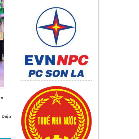
en
 Diệp