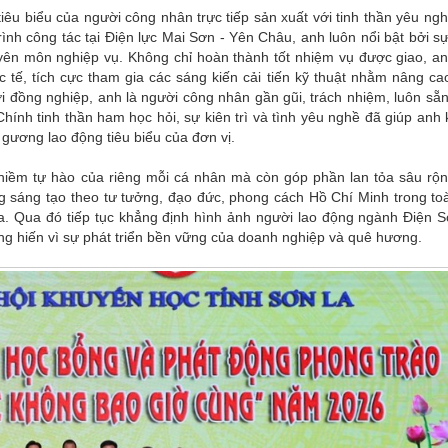
u biểu của người công nhân trực tiếp sản xuất với tinh thần yêu ngh
ình công tác tại Điện lực Mai Sơn - Yên Châu, anh luôn nổi bật bởi sự 
uyên môn nghiệp vụ. Không chỉ hoàn thành tốt nhiệm vụ được giao, a
 tế, tích cực tham gia các sáng kiến cải tiến kỹ thuật nhằm nâng ca
với đồng nghiệp, anh là người công nhân gần gũi, trách nhiệm, luôn sẵ
Chính tinh thần ham học hỏi, sự kiên trì và tình yêu nghề đã giúp anh
gương lao động tiêu biểu của đơn vị.
à niềm tự hào của riêng mỗi cá nhân mà còn góp phần lan tỏa sâu rộn
ộng sáng tạo theo tư tưởng, đạo đức, phong cách Hồ Chí Minh trong to
a. Qua đó tiếp tục khẳng định hình ảnh người lao động ngành Điện 
 cống hiến vì sự phát triển bền vững của doanh nghiệp và quê hương.