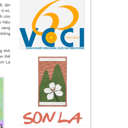
ề, tận
tỉ mỉ,
nh còn
o hiệu
n sàng
 không
g tinh
àn thể
Sơn La