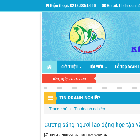
hhdn.sonl
Điện thoại:
0212.3854.666
-
Email:
GIỚI THIỆU
HỘI VIÊN
HỖ TRỢ DOANH
Thứ 6, ngày 07/08/2026
TIN DOANH NGHIỆP
Trang chủ
Tin doanh nghiệp
Gương sáng người lao động học tập và
10:04 - 20/05/2026
Lượt xem:
345