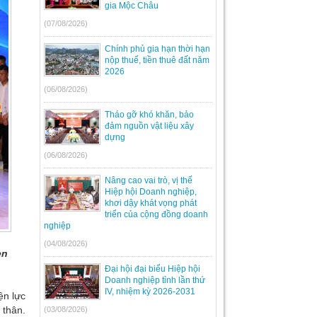
gia Mộc Châu
(07/08/2026)
Chính phủ gia hạn thời hạn
nộp thuế, tiền thuê đất năm
2026
(06/08/2026)
Tháo gỡ khó khăn, bảo
đảm nguồn vật liệu xây
dựng
(06/08/2026)
Nâng cao vai trò, vị thế
Hiệp hội Doanh nghiệp,
khơi dậy khát vọng phát
triển của cộng đồng doanh
nghiệp
(04/08/2026)
en
Đại hội đại biểu Hiệp hội
Doanh nghiệp tỉnh lần thứ
IV, nhiệm kỳ 2026-2031
ện lực
 thân.
(03/08/2026)