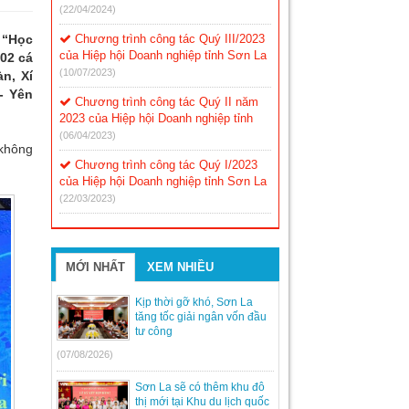
(22/04/2024)
 “Học
Chương trình công tác Quý III/2023
của Hiệp hội Doanh nghiệp tỉnh Sơn La
02 cá
(10/07/2023)
n, Xí
- Yên
Chương trình công tác Quý II năm
2023 của Hiệp hội Doanh nghiệp tỉnh
(06/04/2023)
 không
Chương trình công tác Quý I/2023
của Hiệp hội Doanh nghiệp tỉnh Sơn La
(22/03/2023)
MỚI NHẤT
XEM NHIỀU
Kịp thời gỡ khó, Sơn La
tăng tốc giải ngân vốn đầu
tư công
(07/08/2026)
Sơn La sẽ có thêm khu đô
thị mới tại Khu du lịch quốc