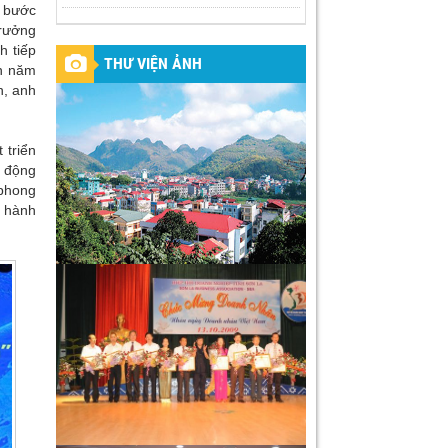
g bước
Trưởng
h tiếp
THƯ VIỆN ẢNH
ến năm
n, anh
 triển
o động
 phong
n hành