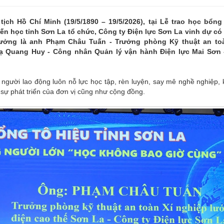
ch Hồ Chí Minh (19/5/1890 – 19/5/2026), tại Lễ trao học bổng
n học tỉnh Sơn La tổ chức, Công ty Điện lực Sơn La vinh dự có 
ưởng là anh Phạm Châu Tuấn - Trưởng phòng Kỹ thuật an toà
Tạ Quang Huy - Công nhân Quản lý vận hành Điện lực Mai Sơn 
người lao động luôn nỗ lực học tập, rèn luyện, say mê nghề nghiệp,
 sự phát triển của đơn vị cũng như cộng đồng.