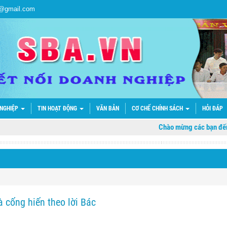
a@gmail.com
 NGHIỆP
TIN HOẠT ĐỘNG
VĂN BẢN
CƠ CHẾ CHÍNH SÁCH
HỎI ĐÁP
Chào mừng các bạn đến với trang
 cống hiến theo lời Bác