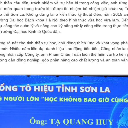
inh thần cầu tiến, trách nhiệm và sự bền bỉ trong công việc, anh từn
n môn quan trọng trước khi được tín nhiệm bổ nhiệm giữ chức vụ 
o thế Sơn La. Không dừng lại ở kiến thức kỹ thuật điện, năm 2015 an
rường Đại học Bách khoa Hà Nội theo hình thức vừa học vừa làm. Đ
công tác quản lý và nâng cao kỹ năng xử lý công việc trong thực tiễ
 Trường Đại học Kinh tế Quốc dân.
ứng rõ nét cho tinh thần tự học, chủ động thích ứng và khát vọng phát
 mới. Nhiều năm liền đạt danh hiệu Lao động tiên tiến, Công nhân la
 công nhận cấp Công ty, anh Phạm Châu Tuấn luôn thể hiện vai trò tiên
hướng dẫn đồng nghiệp, góp phần nâng cao chất lượng và an toàn vậ