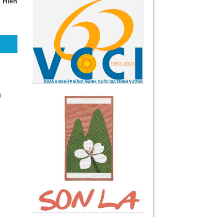
 Hiền
)