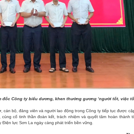
ám đốc Công ty biểu dương, khen thưởng gương ‘người tốt, việc tố
ờ, cán bộ, đảng viên và người lao động trong Công ty tiếp tục được cậ
ị, củng cố tinh thần đoàn kết, trách nhiệm và quyết tâm hoàn thành t
 Điện lực Sơn La ngày càng phát triển bền vững.