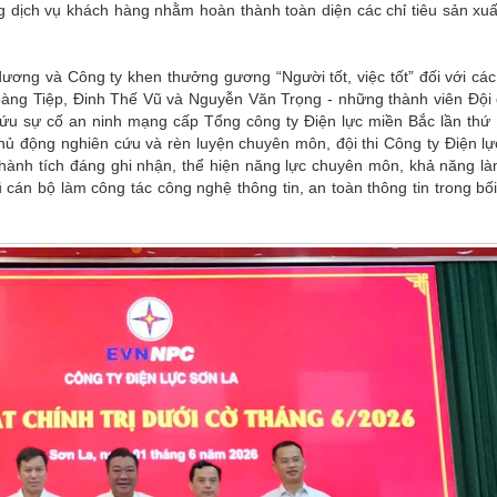
g dịch vụ khách hàng nhằm hoàn thành toàn diện các chỉ tiêu sản xuấ
ương và Công ty khen thưởng gương “Người tốt, việc tốt” đối với cá
ng Tiệp, Đinh Thế Vũ và Nguyễn Văn Trọng - những thành viên Đội 
ứu sự cố an ninh mạng cấp Tổng công ty Điện lực miền Bắc lần thứ
chủ động nghiên cứu và rèn luyện chuyên môn, đội thi Công ty Điện l
 thành tích đáng ghi nhận, thể hiện năng lực chuyên môn, khả năng l
 cán bộ làm công tác công nghệ thông tin, an toàn thông tin trong bố