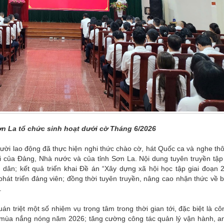
ơn La tổ chức sinh hoạt dưới cờ Tháng 6/2026
gười lao động đã thực hiện nghi thức chào cờ, hát Quốc ca và nghe thô
ới của Đảng, Nhà nước và của tỉnh Sơn La. Nội dung tuyên truyền tập
 dân; kết quả triển khai Đề án “Xây dựng xã hội học tập giai đoạn 
hát triển đảng viên; đồng thời tuyên truyền, nâng cao nhận thức về 
.
án triệt một số nhiệm vụ trọng tâm trong thời gian tới, đặc biệt là cô
 mùa nắng nóng năm 2026; tăng cường công tác quản lý vận hành, a