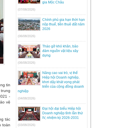
gia Mộc Châu
(07/08/2026)
Chính phủ gia hạn thời hạn
nộp thuế, tiền thuê đất năm
2026
(06/08/2026)
Tháo gỡ khó khăn, bảo
đảm nguồn vật liệu xây
dựng
(06/08/2026)
Nâng cao vai trò, vị thế
Hiệp hội Doanh nghiệp,
khơi dậy khát vọng phát
ng tin
triển của cộng đồng doanh
 trung
nghiệp
2021 -
(04/08/2026)
bảo vệ
Đại hội đại biểu Hiệp hội
Doanh nghiệp tỉnh lần thứ
IV, nhiệm kỳ 2026-2031
ng tác
n toàn
(03/08/2026)