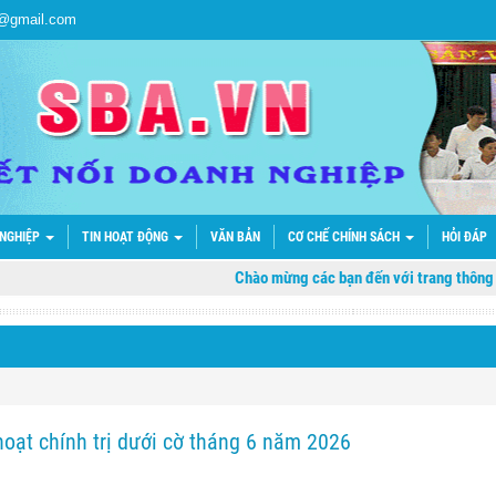
a@gmail.com
 NGHIỆP
TIN HOẠT ĐỘNG
VĂN BẢN
CƠ CHẾ CHÍNH SÁCH
HỎI ĐÁP
Chào mừng các bạn đến với trang thông tin điện
hoạt chính trị dưới cờ tháng 6 năm 2026