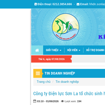
hhdn.sonl
Điện thoại:
0212.3854.666
-
Email:
GIỚI THIỆU
HỘI VIÊN
HỖ TRỢ DOANH
Thứ 6, ngày 07/08/2026
TIN DOANH NGHIỆP
Trang chủ
Tin doanh nghiệp
Công ty Điện lực Sơn La tổ chức sinh 
03:10 - 01/06/2026
Lượt xem:
194