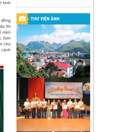
t kinh
THƯ VIỆN ẢNH
c đồng
dự thi
 I năm
ực Sơn
àm chủ
i cảnh