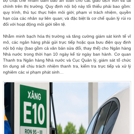
bộ chặt chẽ nhằm đảm bảo an toàn cho các giao dịch vốn và tài
chính trên thị trường. Quy định nội bộ này tối thiểu phải bao gồm:
quy trình, thủ tục thực hiện môi giới; phạm vi trách nhiệm, quyền
hạn của các nhân sự liên quan; và đặc biệt là cơ chế quản lý rủi ro
đối với hoạt động môi giới tiền tệ.
Nhằm minh bạch hóa thị trường và tăng cường giám sát kinh tế vĩ
mô, các ngân hàng phải gửi trực tiếp hoặc qua bưu điện quy định
nội bộ này (bao gồm cả văn bản sửa đổi, thay thế) cho Ngân hàng
Nhà nước trong thời hạn 10 ngày kể từ ngày ban hành. Cơ quan
Thanh tra Ngân hàng Nhà nước và Cục Quản lý, giám sát tổ chức
tín dụng sẽ chịu trách nhiệm thanh tra, kiểm tra trực tiếp và xử lý
nghiêm các vi phạm phát sinh…