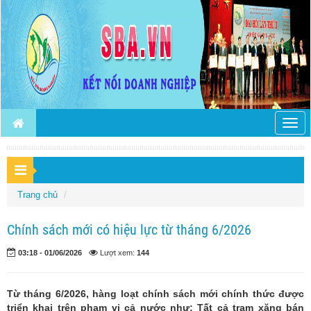
Togg
navig
Trang chủ
Chính sách mới có hiệu lực từ tháng 6/2026
03:18 - 01/06/2026
Lượt xem:
144
Từ tháng 6/2026, hàng loạt chính sách mới chính thức được
triển khai trên phạm vi cả nước như: Tất cả trạm xăng bán