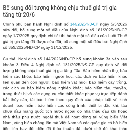
Bổ sung đối tượng không chịu thuế giá trị gia
tăng từ 20/6
Chính phủ ban hành Nghị định số
ngày 5/5/2026
144/2026/NĐ-CP
sửa đổi, bổ sung một số điều của Nghị định số 181/2025/NĐ-CP
ngày 1/7/2025 quy định chi tiết thi hành một số điều của Luật Thuế
giá trị gia tăng đã được sửa đổi, bổ sung một số điều bởi Nghị định
số 359/2025/NĐ-CP ngày 31/12/2025.
Cụ thể, Nghị định số 144/2026/NĐ-CP bổ sung khoản 3a vào sau
khoản 3 Điều 4 Nghị định số 181/2025/NĐ-CP quy định về đối
tượng không chịu thuế giá trị gia tăng: "3a. Bảo hiểm nhân thọ, bảo
hiểm sức khỏe, bảo hiểm người học, các dịch vụ bảo hiểm khác
liên quan đến con người; bảo hiểm vật nuôi, bảo hiểm cây trồng,
các dịch vụ bảo hiểm nông nghiệp khác; bảo hiểm tàu, thuyền,
trang thiết bị và các dụng cụ cần thiết khác phục vụ trực tiếp đánh
bắt thủy sản; tái bảo hiểm theo quy định của pháp luật về kinh
doanh bảo hiểm; bảo hiểm các công trình, thiết bị dầu khí, tàu
chứa dầu mang quốc tịch nước ngoài do nhà thầu dầu khí hoặc
nhà thầu phụ nước ngoài thuê để hoạt động tại vùng biển Việt
Nam, vùng biển chồng lấn mà Việt Nam và các quốc gia có bờ biển
tiếp liền hay đối diện đã thỏa thuận đặt dưới chế độ khai thác