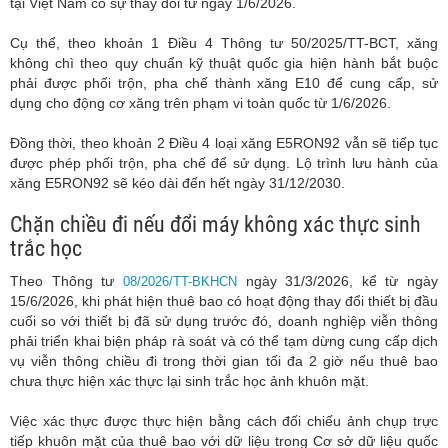
tại Việt Nam có sự thay đổi từ ngày 1/6/2026.
Cụ thể, theo khoản 1 Điều 4 Thông tư 50/2025/TT-BCT, xăng
không chì theo quy chuẩn kỹ thuật quốc gia hiện hành bắt buộc
phải được phối trộn, pha chế thành xăng E10 để cung cấp, sử
dụng cho động cơ xăng trên phạm vi toàn quốc từ 1/6/2026.
Đồng thời, theo khoản 2 Điều 4 loại xăng E5RON92 vẫn sẽ tiếp tục
được phép phối trộn, pha chế để sử dụng. Lộ trình lưu hành của
xăng E5RON92 sẽ kéo dài đến hết ngày 31/12/2030.
Chặn chiều đi nếu đổi máy không xác thực sinh
trắc học
Theo Thông tư
ngày 31/3/2026, kể từ ngày
08/2026/TT-BKHCN
15/6/2026, khi phát hiện thuê bao có hoạt động thay đổi thiết bị đầu
cuối so với thiết bị đã sử dụng trước đó, doanh nghiệp viễn thông
phải triển khai biện pháp rà soát và có thể tạm dừng cung cấp dịch
vụ viễn thông chiều đi trong thời gian tối đa 2 giờ nếu thuê bao
chưa thực hiện xác thực lại sinh trắc học ảnh khuôn mặt.
Việc xác thực được thực hiện bằng cách đối chiếu ảnh chụp trực
tiếp khuôn mặt của thuê bao với dữ liệu trong Cơ sở dữ liệu quốc