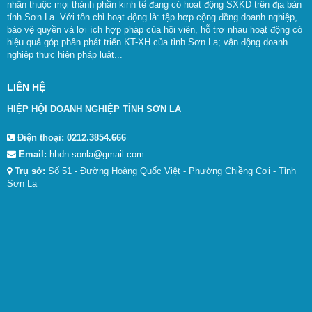
nhân thuộc mọi thành phần kinh tế đang có hoạt động SXKD trên địa bàn
tỉnh Sơn La. Với tôn chỉ hoạt động là: tập hợp cộng đồng doanh nghiệp,
bảo vệ quyền và lợi ích hợp pháp của hội viên, hỗ trợ nhau hoạt động có
hiệu quả góp phần phát triển KT-XH của tỉnh Sơn La; vận động doanh
nghiệp thực hiện pháp luật...
LIÊN HỆ
HIỆP HỘI DOANH NGHIỆP TỈNH SƠN LA
Điện thoại:
0212.3854.666
Email:
hhdn.sonla@gmail.com
Trụ sở:
Số 51 - Đường Hoàng Quốc Việt - Phường Chiềng Cơi - Tỉnh
Sơn La