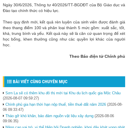
Ngày 30/6/2026, Thông tư 40/2026/TT-BGDĐT của Bộ Giáo dục và
Đào tạo chính thức có hiệu lực.
Theo quy định mới, kết quả rèn luyện của sinh viên được đánh giá
theo thang điểm 100 và phân loại thành 5 mức gồm: xuất sắc, tốt,
khá, trung bình và yếu. Kết quả này sẽ là căn cứ quan trọng để xét
học bổng, khen thưởng cũng như các quyền lợi khác của người
học.
Theo Báo điện tử Chính phủ
BÀI VIẾT CÙNG CHUYÊN MỤC
Sơn La sẽ có thêm khu đô thị mới tại Khu du lịch quốc gia Mộc Châu
(2026-08-07 09:59:27)
Chính phủ gia hạn thời hạn nộp thuế, tiền thuê đất năm 2026
(2026-08-
06 09:33:47)
Tháo gỡ khó khăn, bảo đảm nguồn vật liệu xây dựng
(2026-08-06
09:06:35)
Nâng cao vai trò, vị thế Hiệp hội Doanh nghiệp, khơi dậy khát vọng phát