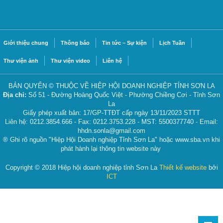
Giới thiệu chung
Thông báo
Tin tức – Sự kiện
Lịch Tuần
Thư viện ảnh
Thư viện video
Liên hệ
BẢN QUYỂN © THUỘC VỀ HIỆP HỘI DOANH NGHIỆP TỈNH SƠN LA
Địa chỉ:
Số 51 - Đường Hoàng Quốc Việt - Phường Chiềng Cơi - Tỉnh Sơn
La
Giấy phép xuất bản: 17/GP-TTĐT cấp ngày 13/11/2023 STTT
Liên hệ: 0212.3854.666 - Fax: 0212.3753.228 - MST: 5500377740 - Email:
hhdn.sonla@gmail.com
® Ghi rõ nguồn "Hiệp Hội Doanh nghiệp Tỉnh Sơn La" hoặc www.sba.vn khi
phát hành lại thông tin website này
Copyright © 2018 Hiệp hội doanh nghiệp tỉnh Sơn La
Thiết kế website
bởi
ICT