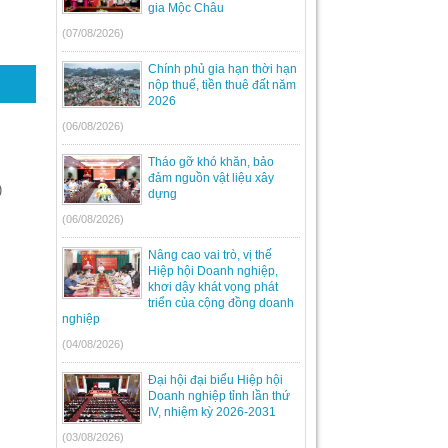
gia Mộc Châu
(07/08/2026)
Chính phủ gia hạn thời hạn
nộp thuế, tiền thuê đất năm
2026
(06/08/2026)
Tháo gỡ khó khăn, bảo
đảm nguồn vật liệu xây
)
dựng
(06/08/2026)
Nâng cao vai trò, vị thế
Hiệp hội Doanh nghiệp,
khơi dậy khát vọng phát
triển của cộng đồng doanh
nghiệp
(04/08/2026)
Đại hội đại biểu Hiệp hội
Doanh nghiệp tỉnh lần thứ
IV, nhiệm kỳ 2026-2031
(03/08/2026)