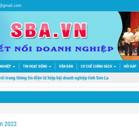
a@gmail.com
 NGHIỆP
TIN HOẠT ĐỘNG
VĂN BẢN
CƠ CHẾ CHÍNH SÁCH
HỎI ĐÁP
ng thông tin điện tử hiệp hội doanh nghiệp tỉnh Sơn La
ăm 2022