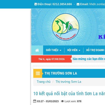
hhdn.sonl
Điện thoại:
0212.3854.666
-
Email:
GIỚI THIỆU
HỘI VIÊN
HỖ TRỢ DOANH
Chào mừng các bạn đến với tra
Thứ 6, ngày 07/08/2026
THỊ TRƯỜNG SƠN LA
Trang chủ
Thị trường Sơn La
10 kết quả nổi bật của tỉnh Sơn La n
03:27 - 01/01/2023
Lượt xem:
878