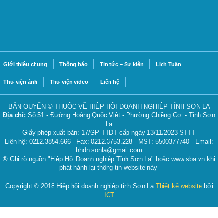
Giới thiệu chung
Thông báo
Tin tức – Sự kiện
Lịch Tuần
Thư viện ảnh
Thư viện video
Liên hệ
BẢN QUYỂN © THUỘC VỀ HIỆP HỘI DOANH NGHIỆP TỈNH SƠN LA
Địa chỉ:
Số 51 - Đường Hoàng Quốc Việt - Phường Chiềng Cơi - Tỉnh Sơn
La
Giấy phép xuất bản: 17/GP-TTĐT cấp ngày 13/11/2023 STTT
Liên hệ: 0212.3854.666 - Fax: 0212.3753.228 - MST: 5500377740 - Email:
hhdn.sonla@gmail.com
® Ghi rõ nguồn "Hiệp Hội Doanh nghiệp Tỉnh Sơn La" hoặc www.sba.vn khi
phát hành lại thông tin website này
Copyright © 2018 Hiệp hội doanh nghiệp tỉnh Sơn La
Thiết kế website
bởi
ICT