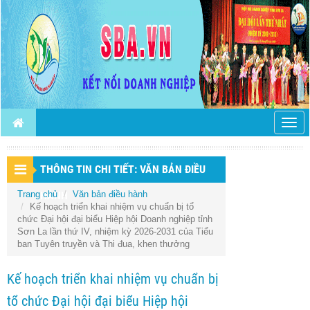
Togg
navig
THÔNG TIN CHI TIẾT: VĂN BẢN ĐIỀU
Trang chủ
HÀNH
Văn bản điều hành
Kế hoạch triển khai nhiệm vụ chuẩn bị tổ
chức Đại hội đại biểu Hiệp hội Doanh nghiệp tỉnh
Sơn La lần thứ IV, nhiệm kỳ 2026-2031 của Tiểu
ban Tuyên truyền và Thi đua, khen thưởng
Kế hoạch triển khai nhiệm vụ chuẩn bị
tổ chức Đại hội đại biểu Hiệp hội