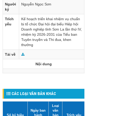
Người
Nguyễn Ngọc Sơn
ký
Trích
Kế hoạch triển khai nhiệm vụ chuẩn
yếu
bị tổ chức Đại hội đại biểu Hiệp hội
Doanh nghiệp tỉnh Sơn La lần thứ IV,
nhiệm kỳ 2026-2031 của Tiểu ban
Tuyên truyền và Thi đua, khen
thưởng
Tải về
Nội dung
CÁC LOẠI VĂN BẢN KHÁC
Loại
Ngày ban
văn
Số ký hiệu
hành
bản
Trích yếu