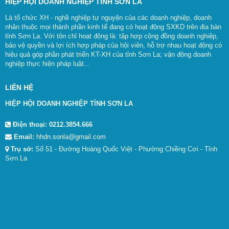
HIỆP HỘI DOANH NGHIỆP TỈNH SƠN LA
Là tổ chức XH - nghề nghiệp tự nguyện của các doanh nghiệp, doanh
nhân thuộc mọi thành phần kinh tế đang có hoạt động SXKD trên địa bàn
tỉnh Sơn La. Với tôn chỉ hoạt động là: tập hợp cộng đồng doanh nghiệp,
bảo vệ quyền và lợi ích hợp pháp của hội viên, hỗ trợ nhau hoạt động có
hiệu quả góp phần phát triển KT-XH của tỉnh Sơn La; vận động doanh
nghiệp thực hiện pháp luật...
LIÊN HỆ
HIỆP HỘI DOANH NGHIỆP TỈNH SƠN LA
Điện thoại:
0212.3854.666
Email:
hhdn.sonla@gmail.com
Trụ sở:
Số 51 - Đường Hoàng Quốc Việt - Phường Chiềng Cơi - Tỉnh
Sơn La