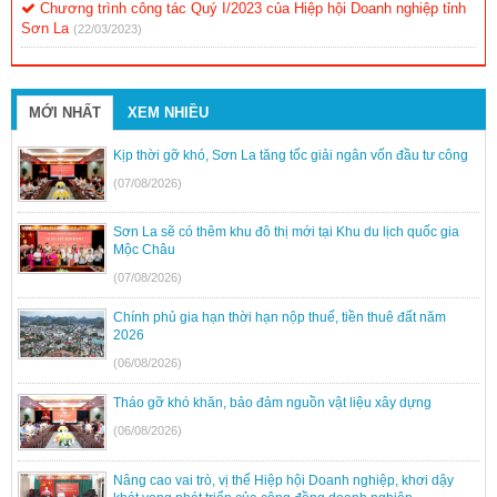
Chương trình công tác Quý I/2023 của Hiệp hội Doanh nghiệp tỉnh
Sơn La
(22/03/2023)
MỚI NHẤT
XEM NHIỀU
Kịp thời gỡ khó, Sơn La tăng tốc giải ngân vốn đầu tư công
(07/08/2026)
Sơn La sẽ có thêm khu đô thị mới tại Khu du lịch quốc gia
Mộc Châu
(07/08/2026)
Chính phủ gia hạn thời hạn nộp thuế, tiền thuê đất năm
2026
(06/08/2026)
Tháo gỡ khó khăn, bảo đảm nguồn vật liệu xây dựng
(06/08/2026)
Nâng cao vai trò, vị thế Hiệp hội Doanh nghiệp, khơi dậy