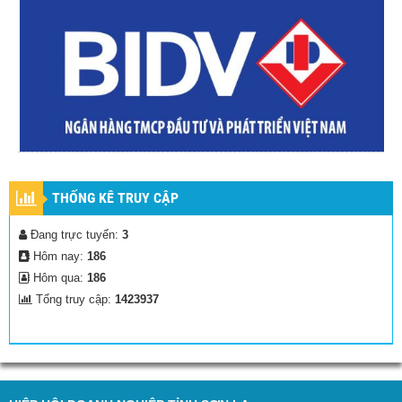
THỐNG KÊ TRUY CẬP
Đang trực tuyến:
3
Hôm nay:
186
Hôm qua:
186
Tổng truy cập:
1423937