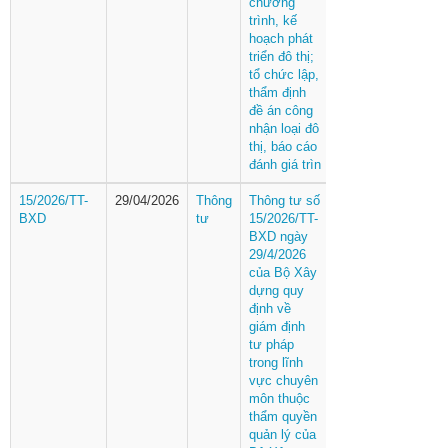
chương
trình, kế
hoạch phát
triển đô thị;
tổ chức lập,
thẩm định
đề án công
nhận loại đô
thị, báo cáo
đánh giá trìn
15/2026/TT-
29/04/2026
Thông
Thông tư số
BXD
tư
15/2026/TT-
BXD ngày
29/4/2026
của Bộ Xây
dựng quy
định về
giám định
tư pháp
trong lĩnh
vực chuyên
môn thuộc
thẩm quyền
quản lý của