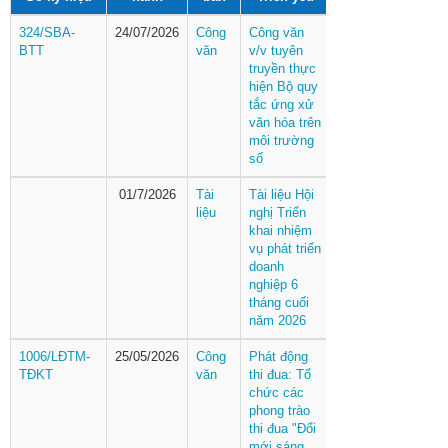
324/SBA-
24/07/2026
Công
Công văn
BTT
văn
v/v tuyên
truyền thực
hiện Bộ quy
tắc ứng xử
văn hóa trên
môi trường
số
01/7/2026
Tài
Tài liệu Hội
liệu
nghị Triển
khai nhiệm
vụ phát triển
doanh
nghiệp 6
tháng cuối
năm 2026
1006/LĐTM-
25/05/2026
Công
Phát động
TĐKT
văn
thi đua: Tổ
chức các
phong trào
thi đua "Đổi
mới sáng