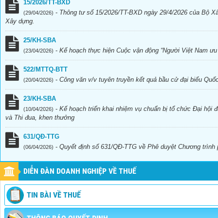
15/2026/TT-BXD
-
Thông tư số 15/2026/TT-BXD ngày 29/4/2026 của Bộ Xây
(29/04/2026)
Xây dựng.
25/KH-SBA
-
Kế hoạch thực hiện Cuộc vận động “Người Việt Nam ưu
(23/04/2026)
522/MTTQ-BTT
-
Công văn v/v tuyên truyền kết quả bầu cử đại biểu Qu
(20/04/2026)
23/KH-SBA
-
Kế hoạch triển khai nhiệm vụ chuẩn bị tổ chức Đại hội 
(10/04/2026)
và Thi đua, khen thưởng
631/QĐ-TTG
-
Quyết định số 631/QĐ-TTG về Phê duyệt Chương trình ph
(06/04/2026)
DIỄN ĐÀN DOANH NGHIỆP VỀ THUẾ
TIN BÀI VỀ THUẾ