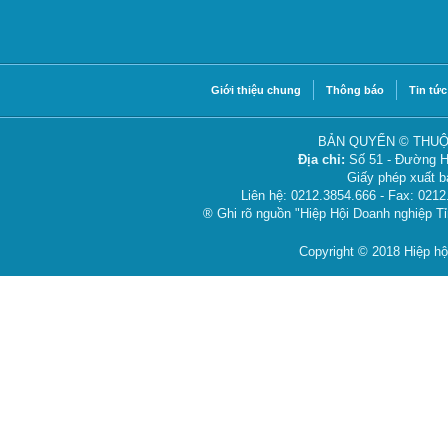
Giới thiệu chung
Thông báo
Tin tức
BẢN QUYỂN © THUỘ
Địa chỉ:
Số 51 - Đường H
Giấy phép xuất 
Liên hệ: 0212.3854.666 - Fax: 021
® Ghi rõ nguồn "Hiệp Hội Doanh nghiệp Tỉ
Copyright © 2018 Hiệp hộ