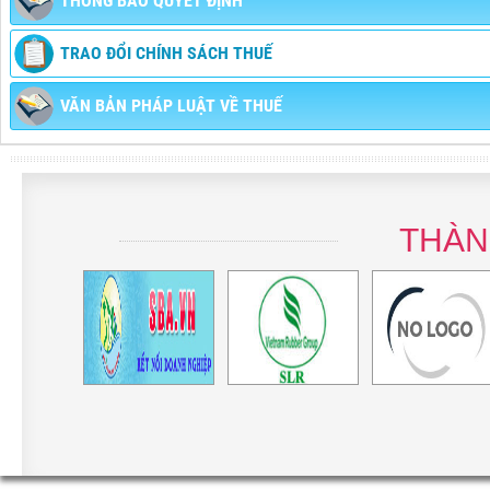
THÔNG BÁO QUYẾT ĐỊNH
TRAO ĐỔI CHÍNH SÁCH THUẾ
VĂN BẢN PHÁP LUẬT VỀ THUẾ
THÀN