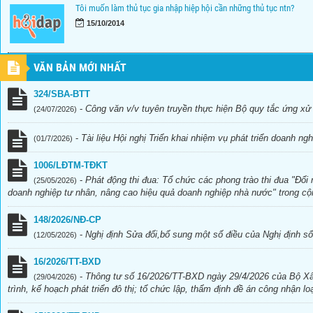
Tôi muốn làm thủ tục gia nhập hiệp hội cần những thủ tục ntn?
15/10/2014
VĂN BẢN MỚI NHẤT
324/SBA-BTT
-
Công văn v/v tuyên truyền thực hiện Bộ quy tắc ứng xử
(24/07/2026)
-
Tài liệu Hội nghị Triển khai nhiệm vụ phát triển doanh n
(01/7/2026)
1006/LĐTM-TĐKT
-
Phát động thi đua: Tổ chức các phong trào thi đua "Đổi
(25/05/2026)
doanh nghiệp tư nhân, nâng cao hiệu quả doanh nghiệp nhà nước" trong c
148/2026/NĐ-CP
-
Nghị định Sửa đổi,bổ sung một số điều của Nghị định s
(12/05/2026)
16/2026/TT-BXD
-
Thông tư số 16/2026/TT-BXD ngày 29/4/2026 của Bộ Xây
(29/04/2026)
trình, kế hoạch phát triển đô thị; tổ chức lập, thẩm định đề án công nhận loạ