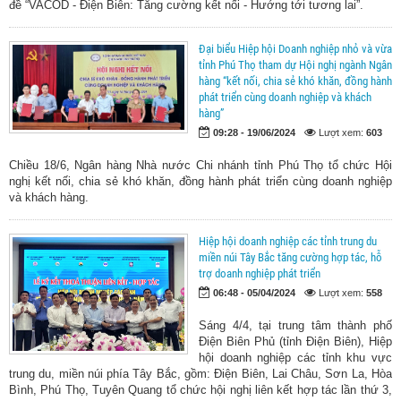
đề “VACOD - Điện Biên: Tăng cường kết nối - Hướng tới tương lai”.
Đại biểu Hiệp hội Doanh nghiệp nhỏ và vừa
tỉnh Phú Thọ tham dự Hội nghị ngành Ngân
hàng “kết nối, chia sẻ khó khăn, đồng hành
phát triển cùng doanh nghiệp và khách
hàng”
09:28 - 19/06/2024
Lượt xem:
603
Chiều 18/6, Ngân hàng Nhà nước Chi nhánh tỉnh Phú Thọ tổ chức Hội
nghị kết nối, chia sẻ khó khăn, đồng hành phát triển cùng doanh nghiệp
và khách hàng.
Hiệp hội doanh nghiệp các tỉnh trung du
miền núi Tây Bắc tăng cường hợp tác, hỗ
trợ doanh nghiệp phát triển
06:48 - 05/04/2024
Lượt xem:
558
Sáng 4/4, tại trung tâm thành phố
Điện Biên Phủ (tỉnh Điện Biên), Hiệp
hội doanh nghiệp các tỉnh khu vực
trung du, miền núi phía Tây Bắc, gồm: Điện Biên, Lai Châu, Sơn La, Hòa
Bình, Phú Thọ, Tuyên Quang tổ chức hội nghị liên kết hợp tác lần thứ 3,