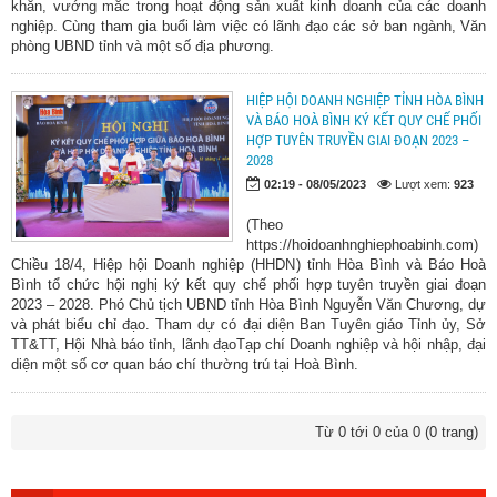
khăn, vướng mắc trong hoạt động sản xuất kinh doanh của các doanh
nghiệp. Cùng tham gia buổi làm việc có lãnh đạo các sở ban ngành, Văn
phòng UBND tỉnh và một số địa phương.
HIỆP HỘI DOANH NGHIỆP TỈNH HÒA BÌNH
VÀ BÁO HOÀ BÌNH KÝ KẾT QUY CHẾ PHỐI
HỢP TUYÊN TRUYỀN GIAI ĐOẠN 2023 –
2028
02:19 - 08/05/2023
Lượt xem:
923
(Theo
https://hoidoanhnghiephoabinh.com)
Chiều 18/4, Hiệp hội Doanh nghiệp (HHDN) tỉnh Hòa Bình và Báo Hoà
Bình tổ chức hội nghị ký kết quy chế phối hợp tuyên truyền giai đoạn
2023 – 2028. Phó Chủ tịch UBND tỉnh Hòa Bình Nguyễn Văn Chương, dự
và phát biểu chỉ đạo. Tham dự có đại diện Ban Tuyên giáo Tỉnh ủy, Sở
TT&TT, Hội Nhà báo tỉnh, lãnh đạoTạp chí Doanh nghiệp và hội nhập, đại
diện một số cơ quan báo chí thường trú tại Hoà Bình.
Từ 0 tới 0 của 0 (0 trang)