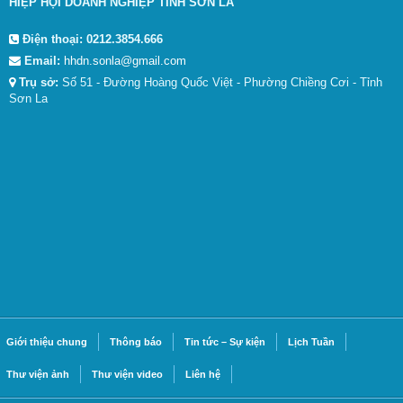
HIỆP HỘI DOANH NGHIỆP TỈNH SƠN LA
Điện thoại:
0212.3854.666
Email:
hhdn.sonla@gmail.com
Trụ sở:
Số 51 - Đường Hoàng Quốc Việt - Phường Chiềng Cơi - Tỉnh
Sơn La
Giới thiệu chung
Thông báo
Tin tức – Sự kiện
Lịch Tuần
Thư viện ảnh
Thư viện video
Liên hệ