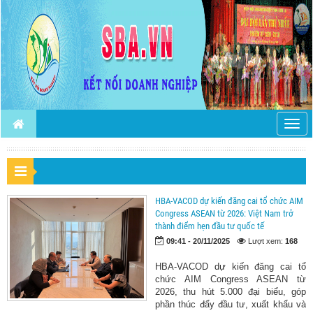
Togg
navig
HBA-VACOD dự kiến đăng cai tổ chức AIM
Congress ASEAN từ 2026: Việt Nam trở
thành điểm hẹn đầu tư quốc tế
09:41 - 20/11/2025
Lượt xem:
168
HBA-VACOD dự kiến đăng cai tổ
chức AIM Congress ASEAN từ
2026, thu hút 5.000 đại biểu, góp
phần thúc đẩy đầu tư, xuất khẩu và