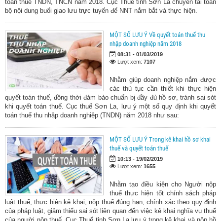
toán thuế TNDN, TNCN năm 2018. Cục Thuế tỉnh Sơn La chuyển tải toàn
bộ nội dung buổi giao lưu trực tuyến để NNT nắm bắt và thực hiện.
MỘT SỐ LƯU Ý Về quyết toán thuế thu
nhập doanh nghiệp năm 2018
08:31 - 01/03/2019
Lượt xem:
7107
Nhằm giúp doanh nghiệp nắm được
các thủ tục cần thiết khi thực hiện
quyết toán thuế, đồng thời đảm bảo chuẩn bị đầy đủ hồ sơ, tránh sai sót
khi quyết toán thuế. Cục thuế Sơn La, lưu ý một số quy định khi quyết
toán thuế thu nhập doanh nghiệp (TNDN) năm 2018 như sau:
MỘT SỐ LƯU Ý Trong kê khai hồ sơ khai
thuế và quyết toán thuế
10:13 - 19/02/2019
Lượt xem:
1655
Nhằm tạo điều kiện cho Người nộp
thuế thực hiện tốt chính sách pháp
luật thuế, thực hiện kê khai, nộp thuế đúng hạn, chính xác theo quy định
của pháp luật, giảm thiểu sai sót liên quan đến việc kê khai nghĩa vụ thuế
của người nộp thuế, Cục Thuế tỉnh Sơn La lưu ý trong kê khai và nộp hồ