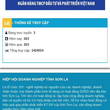
THỐNG KÊ TRUY CẬP
Đang trực tuyến:
3
Hôm nay:
263
Hôm qua:
263
Tổng truy cập:
1424014
HIỆP HỘI DOANH NGHIỆP TỈNH SƠN LA
Là tổ chức XH - nghề nghiệp tự nguyện của các doanh nghiệp, doanh
nhân thuộc mọi thành phần kinh tế đang có hoạt động SXKD trên địa bàn
tỉnh Sơn La. Với tôn chỉ hoạt động là: tập hợp cộng đồng doanh nghiệp,
bảo vệ quyền và lợi ích hợp pháp của hội viên, hỗ trợ nhau hoạt động có
hiệu quả góp phần phát triển KT-XH của tỉnh Sơn La; vận động doanh
nghiệp thực hiện pháp luật...