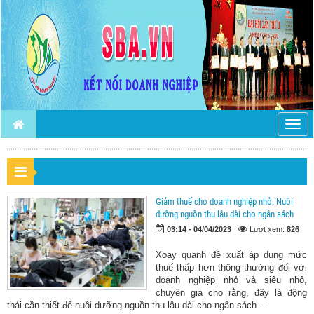
Togg
navig
Giảm thuế cho doanh nghiệp nhỏ: Nuôi
dưỡng nguồn thu lâu dài cho ngân sách
03:14 - 04/04/2023
Lượt xem:
826
Xoay quanh đề xuất áp dụng mức
thuế thấp hơn thông thường đối với
doanh nghiệp nhỏ và siêu nhỏ,
chuyên gia cho rằng, đây là động
thái cần thiết để nuôi dưỡng nguồn thu lâu dài cho ngân sách…