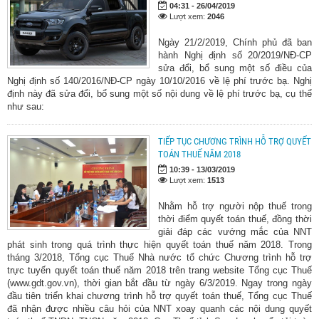
04:31 - 26/04/2019
Lượt xem:
2046
Ngày 21/2/2019, Chính phủ đã ban
hành Nghị định số 20/2019/NĐ-CP
sửa đổi, bổ sung một số điều của
Nghị định số 140/2016/NĐ-CP ngày 10/10/2016 về lệ phí trước bạ. Nghị
định này đã sửa đổi, bổ sung một số nội dung về lệ phí trước bạ, cụ thể
như sau:
TIẾP TỤC CHƯƠNG TRÌNH HỖ TRỢ QUYẾT
TOÁN THUẾ NĂM 2018
10:39 - 13/03/2019
Lượt xem:
1513
Nhằm hỗ trợ người nộp thuế trong
thời điểm quyết toán thuế, đồng thời
giải đáp các vướng mắc của NNT
phát sinh trong quá trình thực hiện quyết toán thuế năm 2018. Trong
tháng 3/2018, Tổng cục Thuế Nhà nước tổ chức Chương trình hỗ trợ
trực tuyến quyết toán thuế năm 2018 trên trang website Tổng cục Thuế
(www.gdt.gov.vn), thời gian bắt đầu từ ngày 6/3/2019. Ngay trong ngày
đầu tiên triển khai chương trình hỗ trợ quyết toán thuế, Tổng cục Thuế
đã nhận được nhiều câu hỏi của NNT xoay quanh các nội dung quyết