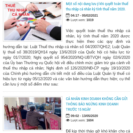
Một số nội dung lưu ý khi quyết toán thuế
thu nhập cá nhân kỳ tính thuế năm 2020.
04:17 - 05/02/2021
Lượt xem:
1019
Việc quyết toán thuế thu nhập cá
nhân, kỳ tính thuế năm 2020 được
thực hiện theo các quy định và
hướng dẫn tại: Luật Thuế thu nhập cá nhân số 04/2007/QH12; Luật Quản
lý thuế số 38/2019/QH14 ngày 13/6/2019 của Quốc hội có hiệu lực từ
ngày 01/7/2020; Nghị quyết số 954/2020/NQ-UBTVQH ngày 02/6/2020
của Ủy ban Thường vụ Quốc hội về điều chỉnh mức giảm trừ gia cảnh về
thuế thu nhập cá nhân; Nghị định số 126/2020/NĐ-CP ngày 19/10/2020
của Chính phủ hướng dẫn chi tiết một số điều của Luật Quản lý thuế có
hiệu lực từ ngày 05/12/2020 và các văn bản hướng dẫn thực hiện; cụ thể
cần lưu ý một số điểm như sau:
CÁ NHÂN KINH DOANH KHÔNG CẦN GỬI
THÔNG BÁO NGỪNG KINH DOANH
TRƯỚC 15 NGÀY
09:02 - 13/05/2020
Lượt xem:
1604
Để kịp thời tháo gỡ khó khăn cho cá