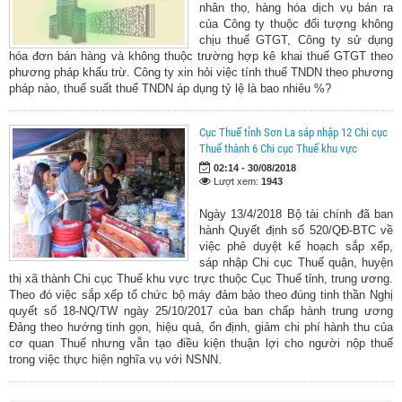
nhân thọ, hàng hóa dịch vụ bán ra
của Công ty thuộc đối tượng không
chịu thuế GTGT, Công ty sử dụng
hóa đơn bán hàng và không thuộc trường hợp kê khai thuế GTGT theo
phương pháp khấu trừ. Công ty xin hỏi việc tính thuế TNDN theo phương
pháp nào, thuế suất thuế TNDN áp dụng tỷ lệ là bao nhiêu %?
Cục Thuế tỉnh Sơn La sáp nhập 12 Chi cục
Thuế thành 6 Chi cục Thuế khu vực
02:14 - 30/08/2018
Lượt xem:
1943
Ngày 13/4/2018 Bộ tài chính đã ban
hành Quyết định số 520/QĐ-BTC về
việc phê duyệt kế hoạch sắp xếp,
sáp nhập Chi cục Thuế quận, huyện
thị xã thành Chi cục Thuế khu vực trực thuộc Cục Thuế tỉnh, trung ương.
Theo đó việc sắp xếp tổ chức bộ máy đảm bảo theo đúng tinh thần Nghị
quyết số 18-NQ/TW ngày 25/10/2017 của ban chấp hành trung ương
Đảng theo hướng tinh gọn, hiệu quả, ổn định, giảm chi phí hành thu của
cơ quan Thuế nhưng vẫn tạo điều kiện thuận lợi cho người nộp thuế
trong việc thực hiện nghĩa vụ với NSNN.