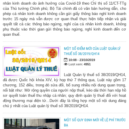
nhân kinh doanh do ảnh hưởng của Covid-19 theo Chỉ thị số 11/CT-TTg
của Thủ tướng Chính phủ; Bộ Tài chính đã có văn bản hướng dẫn, cho
phép cá nhân kinh doanh không cần gửi giấy thông báo nghỉ kinh doanh
trước 15 ngày mà vẫn được cơ quan thuế thực hiện tiếp nhận và giải
quyết tất cả các thông báo ngừng, nghỉ của cá nhân kinh doanh, không
phụ thuộc vào thời gian gửi thông báo ngừng, nghỉ kinh doanh đến cơ
quan thuế.
MỘT SỐ ĐIỂM MỚI CỦA LUẬT QUẢN LÝ
THUẾ SỐ 38/2019/QH14
10:08 - 23/10/2019
Lượt xem:
4951
Luật Quản lý thuế số 38/2019/QH14,
đã được Quốc hội khóa XIV, kỳ họp thứ 7 thông qua, Luật này gồm 17
chương, 152 điều, trong đó sửa đổi, bổ sung nhiều nội dung quan trọng,
nổi bật như: Mở rộng quyền của người nộp thuế, kéo dài thời hạn nộp hồ
sơ quyết toán thuế thu nhập cá nhân; quy định quản lý thuế đối với hoạt
động thương mại điện tử...Dưới đây là tổng hợp một số nội dung đáng
chú ý nhất của Luật quản lý thuế số 38/2019/QH14.
MỘT SỐ QUY ĐỊNH MỚI VỀ LỆ PHÍ TRƯỚC
BẠ