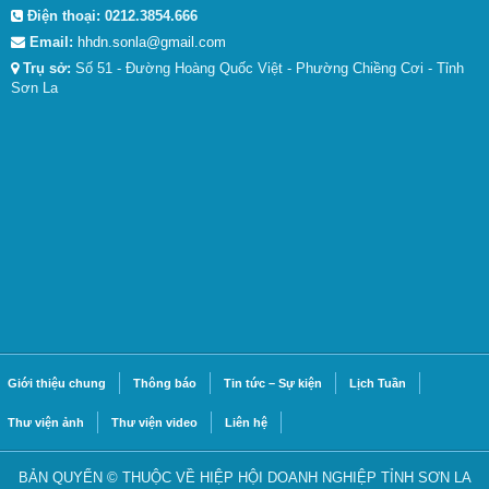
Điện thoại:
0212.3854.666
Email:
hhdn.sonla@gmail.com
Trụ sở:
Số 51 - Đường Hoàng Quốc Việt - Phường Chiềng Cơi - Tỉnh
Sơn La
Giới thiệu chung
Thông báo
Tin tức – Sự kiện
Lịch Tuần
Thư viện ảnh
Thư viện video
Liên hệ
BẢN QUYỂN © THUỘC VỀ HIỆP HỘI DOANH NGHIỆP TỈNH SƠN LA