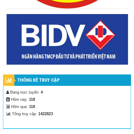
THỐNG KÊ TRUY CẬP
Đang trực tuyến:
4
Hôm nay:
118
Hôm qua:
118
Tổng truy cập:
1422823