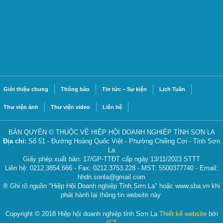
Giới thiệu chung
Thông báo
Tin tức – Sự kiện
Lịch Tuần
Thư viện ảnh
Thư viện video
Liên hệ
BẢN QUYỂN © THUỘC VỀ HIỆP HỘI DOANH NGHIỆP TỈNH SƠN LA
Địa chỉ:
Số 51 - Đường Hoàng Quốc Việt - Phường Chiềng Cơi - Tỉnh Sơn
La
Giấy phép xuất bản: 17/GP-TTĐT cấp ngày 13/11/2023 STTT
Liên hệ: 0212.3854.666 - Fax: 0212.3753.228 - MST: 5500377740 - Email:
hhdn.sonla@gmail.com
® Ghi rõ nguồn "Hiệp Hội Doanh nghiệp Tỉnh Sơn La" hoặc www.sba.vn khi
phát hành lại thông tin website này
Copyright © 2018 Hiệp hội doanh nghiệp tỉnh Sơn La
Thiết kế website
bởi
ICT