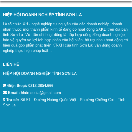
HIỆP HỘI DOANH NGHIỆP TỈNH SƠN LA
Là tổ chức XH - nghề nghiệp tự nguyện của các doanh nghiệp, doanh
nhân thuộc mọi thành phần kinh tế đang có hoạt động SXKD trên địa bàn
tỉnh Sơn La. Với tôn chỉ hoạt động là: tập hợp cộng đồng doanh nghiệp,
bảo vệ quyền và lợi ích hợp pháp của hội viên, hỗ trợ nhau hoạt động có
hiệu quả góp phần phát triển KT-XH của tỉnh Sơn La; vận động doanh
nghiệp thực hiện pháp luật...
LIÊN HỆ
HIỆP HỘI DOANH NGHIỆP TỈNH SƠN LA
Điện thoại:
0212.3854.666
Email:
hhdn.sonla@gmail.com
Trụ sở:
Số 51 - Đường Hoàng Quốc Việt - Phường Chiềng Cơi - Tỉnh
Sơn La