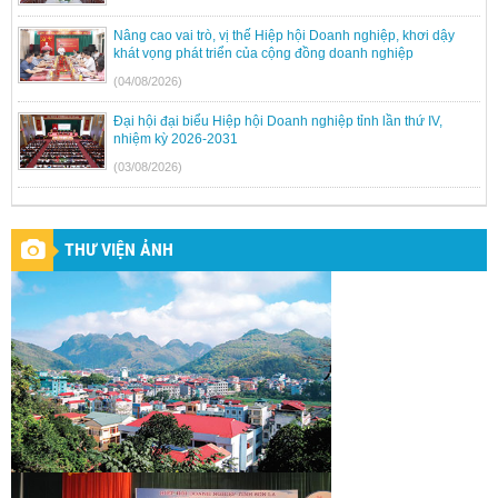
Nâng cao vai trò, vị thế Hiệp hội Doanh nghiệp, khơi dậy
khát vọng phát triển của cộng đồng doanh nghiệp
(04/08/2026)
Đại hội đại biểu Hiệp hội Doanh nghiệp tỉnh lần thứ IV,
nhiệm kỳ 2026-2031
(03/08/2026)
THƯ VIỆN ẢNH