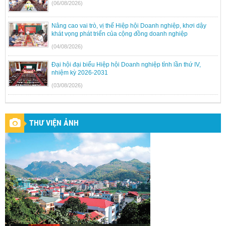
(06/08/2026)
Nâng cao vai trò, vị thế Hiệp hội Doanh nghiệp, khơi dậy
khát vọng phát triển của cộng đồng doanh nghiệp
(04/08/2026)
Đại hội đại biểu Hiệp hội Doanh nghiệp tỉnh lần thứ IV,
nhiệm kỳ 2026-2031
(03/08/2026)
THƯ VIỆN ẢNH