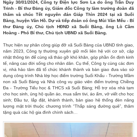
Ngày 30/01/2024, Công ty Điện lực Sơn La do ông Trần Duy
Trinh - Bí thư Đảng ủy, Giám đốc Công ty làm trưởng đoàn đã
thăm và chúc Tết nguyên đán Giáp Thìn 2024 tại xã Suối
Bàng, huyện Vân Hồ. Dự và tiếp đoàn có ông Mùi Văn Mếu - Bí
thư Đảng ủy, Chủ tịch HĐND xã Suối Bàng, ông Lò Cầm
Hoàng - Phó Bí thư, Chủ tịch UBND xã Suối Bàng.
Thực hiện sự phân công giúp đỡ xã Suối Bàng của UBND tỉnh giao,
năm 2023, Công ty thường xuyên giữ mối liên hệ với cơ sở, cập
nhật thông tin để cùng xã tháo gỡ khó khăn, góp phần ổn định kinh
tế, nâng cao đời sống cho nhân dân. Cụ thể, Công ty cùng các đơn
vị, nhà hảo tâm đã tổ chức khánh thành và bàn giao đưa vào sử
dụng công trình Nhà lớp học điểm trường Suối Khẩu - Trường Mầm
non xã Suối Bàng và Nhà công vụ giáo viên điểm trường Chiềng
Đa - Trường Tiểu học & THCS xã Suối Bàng; Hỗ trợ xóa nhà tạm
cho học sinh, ủng hộ quần áo, mua sắm tivi, áo ấm, vở viết cho học
sinh; Đầu tư, lắp đặt, khánh thành, bàn giao hệ thống đèn năng
lượng mặt trời thuộc chương trình “Thắp sáng đường quê”, thăm
tặng quà các hộ gia đình chính sách…