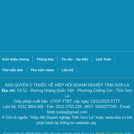
Giới thiệu chung
Thông báo
Tin tức – Sự kiện
Lịch Tuần
Thư viện ảnh
Thư viện video
Liên hệ
BẢN QUYỂN © THUỘC VỀ HIỆP HỘI DOANH NGHIỆP TỈNH SƠN LA
Địa chỉ:
Số 51 - Đường Hoàng Quốc Việt - Phường Chiềng Cơi - Tỉnh Sơn
La
Giấy phép xuất bản: 17/GP-TTĐT cấp ngày 13/11/2023 STTT
Liên hệ: 0212.3854.666 - Fax: 0212.3753.228 - MST: 5500377740 - Email:
hhdn.sonla@gmail.com
® Ghi rõ nguồn "Hiệp Hội Doanh nghiệp Tỉnh Sơn La" hoặc www.sba.vn khi
phát hành lại thông tin website này