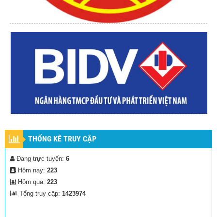
THỐNG KÊ TRUY CẬP
Đang trực tuyến:
6
Hôm nay:
223
Hôm qua:
223
Tổng truy cập:
1423974