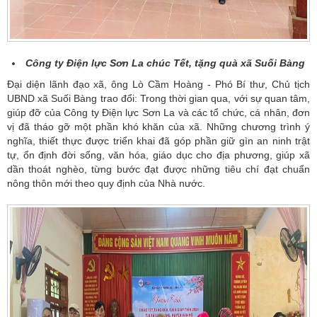
Công ty Điện lực Sơn La chúc Tết, tặng quà xã Suối Bàng
Đại diện lãnh đạo xã, ông Lò Cầm Hoàng - Phó Bí thư, Chủ tịch
UBND xã Suối Bàng trao đổi: Trong thời gian qua, với sự quan tâm,
giúp đỡ của Công ty Điện lực Sơn La và các tổ chức, cá nhân, đơn
vị đã tháo gỡ một phần khó khăn của xã. Những chương trình ý
nghĩa, thiết thực được triển khai đã góp phần giữ gìn an ninh trật
tự, ổn định đời sống, văn hóa, giáo dục cho địa phương, giúp xã
dần thoát nghèo, từng bước đạt được những tiêu chí đạt chuẩn
nông thôn mới theo quy định của Nhà nước.