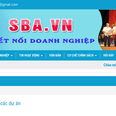
a@gmail.com
 NGHIỆP
TIN HOẠT ĐỘNG
VĂN BẢN
CƠ CHẾ CHÍNH SÁCH
HỎI ĐÁP
Chào mừng các
 các dự án