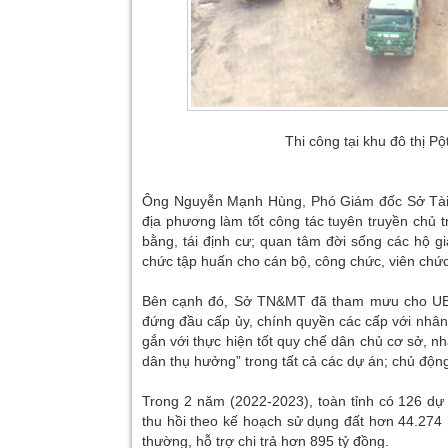
Thi công tại khu đô thị 
Ông Nguyễn Mạnh Hùng, Phó Giám đốc Sở Tài 
địa phương làm tốt công tác tuyên truyền chủ t
bằng, tái định cư; quan tâm đời sống các hộ gi
chức tập huấn cho cán bộ, công chức, viên ch
Bên cạnh đó, Sở TN&MT đã tham mưu cho UBND 
đứng đầu cấp ủy, chính quyền các cấp với nhân 
gắn với thực hiện tốt quy chế dân chủ cơ sở, n
dân thụ hưởng” trong tất cả các dự án; chủ động
Trong 2 năm (2022-2023), toàn tỉnh có 126 dự á
thu hồi theo kế hoạch sử dụng đất hơn 44.274 
thường, hỗ trợ chi trả hơn 895 tỷ đồng.