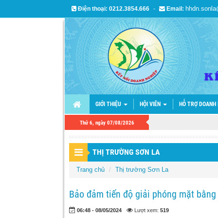
hhdn.sonl
Điện thoại:
0212.3854.666
-
Email:
GIỚI THIỆU
HỘI VIÊN
HỖ TRỢ DOANH
Thứ 6, ngày 07/08/2026
THỊ TRƯỜNG SƠN LA
Trang chủ
Thị trường Sơn La
Bảo đảm tiến độ giải phóng mặt bằng
06:48 - 08/05/2024
Lượt xem:
519