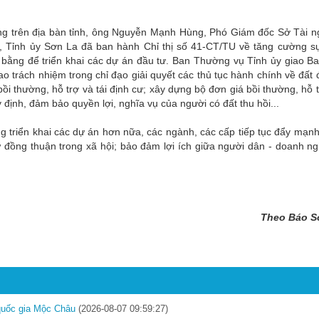
ng trên địa bàn tỉnh, ông Nguyễn Mạnh Hùng, Phó Giám đốc Sở Tài 
4, Tỉnh ủy Sơn La đã ban hành Chỉ thị số 41-CT/TU về tăng cường s
t bằng để triển khai các dự án đầu tư. Ban Thường vụ Tỉnh ủy giao B
trách nhiệm trong chỉ đạo giải quyết các thủ tục hành chính về đất đ
i thường, hỗ trợ và tái định cư; xây dựng bộ đơn giá bồi thường, hỗ t
 định, đảm bảo quyền lợi, nghĩa vụ của người có đất thu hồi...
g triển khai các dự án hơn nữa, các ngành, các cấp tiếp tục đẩy mạn
ự đồng thuận trong xã hội; bảo đảm lợi ích giữa người dân - doanh ng
Theo Báo S
 quốc gia Mộc Châu
(2026-08-07 09:59:27)