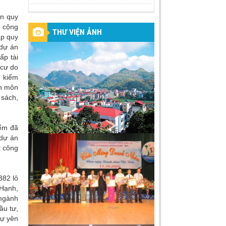
án quy
, cộng
THƯ VIỆN ẢNH
ập quy
 dự án
ấp tài
 cư do
, kiểm
ên môn
 sách,
iểm đã
 dự án
t công
382 lô
 Hạnh,
 ngành
ầu tư,
sự yên