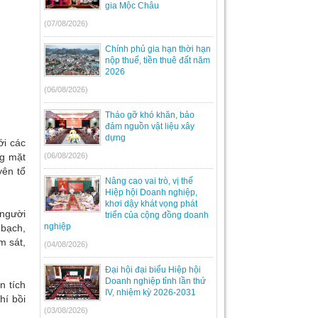
gia Mộc Châu
(07/08/2026)
Chính phủ gia hạn thời hạn
nộp thuế, tiền thuê đất năm
2026
(06/08/2026)
Tháo gỡ khó khăn, bảo
đảm nguồn vật liệu xây
dựng
ới các
ng mặt
(06/08/2026)
yên tổ
Nâng cao vai trò, vị thế
Hiệp hội Doanh nghiệp,
khơi dậy khát vọng phát
 người
triển của cộng đồng doanh
nghiệp
 bạch,
m sát,
(04/08/2026)
Đại hội đại biểu Hiệp hội
Doanh nghiệp tỉnh lần thứ
n tích
IV, nhiệm kỳ 2026-2031
hí bồi
(03/08/2026)