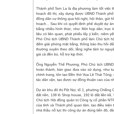
Thành phố Sơn La là địa phương làm tốt việc th
hoạch đô thị, xây dựng được UBND Thành phố lấ
đồng dân cư thông qua hội nghị, hội thảo, gửi hồ
hoạch... Sau khi có quyết định phê duyệt dự án
bằng nhiều hình thức, như: Mời họp dân, trực t
liệu có liên quan, phát phiếu lấy ý kiến, niêm y
Phó Chủ tịch UBND Thành phố làm Chủ tịch hội 
đếm giải phóng mặt bằng, thông báo thu hồi đ
thường xuyên theo dõi, lắng nghe tâm tư nguyệ
giá cả đền bù, hỗ trợ kịp thời.
Ông Nguyễn Thế Phương, Phó Chủ tịch UBND T
hoàn thành, bàn giao đưa vào sử dụng, như t
chỉnh trang, tôn tạo Đền thờ Vua Lê Thái Tông; 
tác dân vận, tạo được sự đồng thuận cao của n
Dự án khu đô thị Pột Nọi, tổ 1, phường Chiềng 
đất nền, 138 lô Shop house, 192 lô đất liền kề
Chủ tịch Hội đồng quản trị Công ty cổ phần NTF
của tỉnh và Thành phố quan tâm, tạo điều kiện t
nhà thầu nỗ lực thi công dự án đúng tiến độ, đ