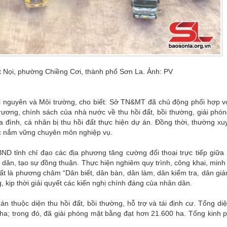
Pột Nọi, phường Chiềng Cơi, thành phố Sơn La. Ảnh: PV
nguyên và Môi trường, cho biết: Sở TN&MT đã chủ động phối hợp v
rương, chính sách của nhà nước về thu hồi đất, bồi thường, giải phó
a đình, cá nhân bị thu hồi đất thực hiện dự án. Đồng thời, thường xu
ức nắm vững chuyên môn nghiệp vụ.
tỉnh chỉ đạo các địa phương tăng cường đối thoại trực tiếp giữa
dân, tạo sự đồng thuận. Thực hiện nghiêm quy trình, công khai, minh
hất là phương châm “Dân biết, dân bàn, dân làm, dân kiểm tra, dân giá
, kịp thời giải quyết các kiến nghị chính đáng của nhân dân.
n thuộc diện thu hồi đất, bồi thường, hỗ trợ và tái định cư. Tổng diệ
ha; trong đó, đã giải phóng mặt bằng đạt hơn 21.600 ha. Tổng kinh p