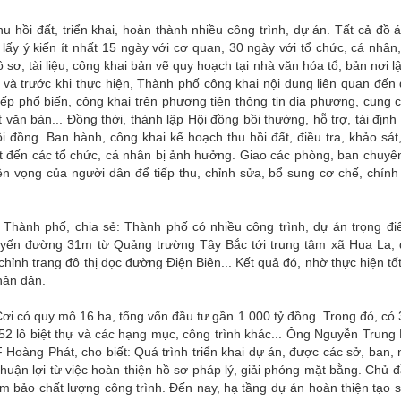
u hồi đất, triển khai, hoàn thành nhiều công trình, dự án. Tất cả đồ 
y ý kiến ít nhất 15 ngày với cơ quan, 30 ngày với tổ chức, cá nhân
 sơ, tài liệu, công khai bản vẽ quy hoạch tại nhà văn hóa tổ, bản nơi l
 và trước khi thực hiện, Thành phố công khai nội dung liên quan đến
iếp phổ biến, công khai trên phương tiện thông tin địa phương, cung c
ết văn bản... Đồng thời, thành lập Hội đồng bồi thường, hỗ trợ, tái định
đồng. Ban hành, công khai kế hoạch thu hồi đất, điều tra, khảo sát
ất đến các tổ chức, cá nhân bị ảnh hưởng. Giao các phòng, ban chuy
n vọng của người dân để tiếp thu, chỉnh sửa, bổ sung cơ chế, chính
hành phố, chia sẻ: Thành phố có nhiều công trình, dự án trọng đ
uyến đường 31m từ Quảng trường Tây Bắc tới trung tâm xã Hua La;
chỉnh trang đô thị dọc đường Điện Biên... Kết quả đó, nhờ thực hiện tố
hân dân.
Cơi có quy mô 16 ha, tổng vốn đầu tư gần 1.000 tỷ đồng. Trong đó, có 
, 52 lô biệt thự và các hạng mục, công trình khác... Ông Nguyễn Trung
 Hoàng Phát, cho biết: Quá trình triển khai dự án, được các sở, ban,
huận lợi từ việc hoàn thiện hồ sơ pháp lý, giải phóng mặt bằng. Chủ đ
ảm bảo chất lượng công trình. Đến nay, hạ tầng dự án hoàn thiện tạo 