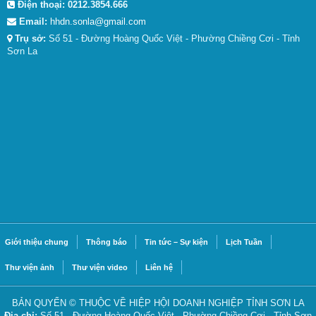
Điện thoại:
0212.3854.666
Email:
hhdn.sonla@gmail.com
Trụ sở:
Số 51 - Đường Hoàng Quốc Việt - Phường Chiềng Cơi - Tỉnh
Sơn La
Giới thiệu chung
Thông báo
Tin tức – Sự kiện
Lịch Tuần
Thư viện ảnh
Thư viện video
Liên hệ
BẢN QUYỂN © THUỘC VỀ HIỆP HỘI DOANH NGHIỆP TỈNH SƠN LA
Địa chỉ:
Số 51 - Đường Hoàng Quốc Việt - Phường Chiềng Cơi - Tỉnh Sơn