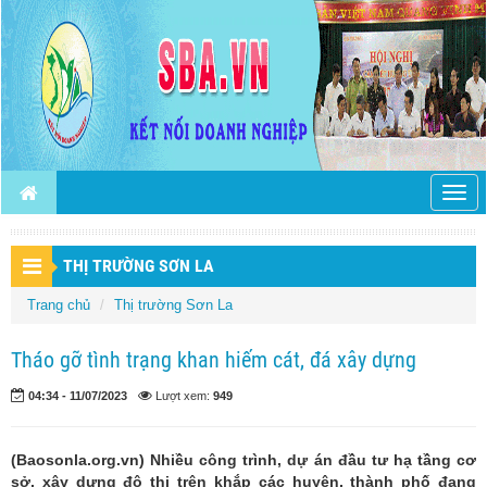
Togg
navig
THỊ TRƯỜNG SƠN LA
Trang chủ
Thị trường Sơn La
Tháo gỡ tình trạng khan hiếm cát, đá xây dựng
04:34 - 11/07/2023
Lượt xem:
949
(Baosonla.org.vn) Nhiều công trình, dự án đầu tư hạ tầng cơ
sở, xây dựng đô thị trên khắp các huyện, thành phố đang