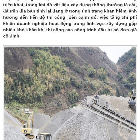
triển khai, trong khi đó vật liệu xây dựng thông thường là cát,
đá trên địa bàn tỉnh lại đang ở trong tình trạng khan hiếm, ảnh
hưởng đến tiến độ thi công. Bên cạnh đó, việc tăng chi phí
khiến doanh nghiệp hoạt động trong lĩnh vực xây dựng gặp
nhiều khó khăn khi thi công các công trình đầu tư có đơn giá
cố định.