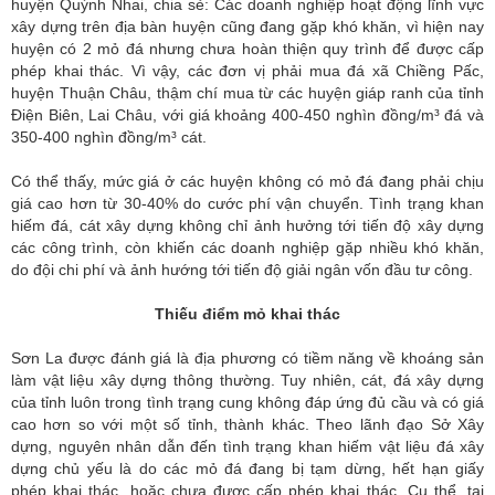
huyện Quỳnh Nhai, chia sẻ: Các doanh nghiệp hoạt động lĩnh vực
xây dựng trên địa bàn huyện cũng đang gặp khó khăn, vì hiện nay
huyện có 2 mỏ đá nhưng chưa hoàn thiện quy trình để được cấp
phép khai thác. Vì vậy, các đơn vị phải mua đá xã Chiềng Pấc,
huyện Thuận Châu, thậm chí mua từ các huyện giáp ranh của tỉnh
Điện Biên, Lai Châu, với giá khoảng 400-450 nghìn đồng/m³ đá và
350-400 nghìn đồng/m³ cát.
Có thể thấy, mức giá ở các huyện không có mỏ đá đang phải chịu
giá cao hơn từ 30-40% do cước phí vận chuyển. Tình trạng khan
hiếm đá, cát xây dựng không chỉ ảnh hưởng tới tiến độ xây dựng
các công trình, còn khiến các doanh nghiệp gặp nhiều khó khăn,
do đội chi phí và ảnh hướng tới tiến độ giải ngân vốn đầu tư công.
Thiếu điểm mỏ khai thác
Sơn La được đánh giá là địa phương có tiềm năng về khoáng sản
làm vật liệu xây dựng thông thường. Tuy nhiên, cát, đá xây dựng
của tỉnh luôn trong tình trạng cung không đáp ứng đủ cầu và có giá
cao hơn so với một số tỉnh, thành khác. Theo lãnh đạo Sở Xây
dựng, nguyên nhân dẫn đến tình trạng khan hiếm vật liệu đá xây
dựng chủ yếu là do các mỏ đá đang bị tạm dừng, hết hạn giấy
phép khai thác, hoặc chưa được cấp phép khai thác. Cụ thể, tại