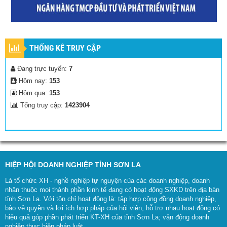
THỐNG KÊ TRUY CẬP
Đang trực tuyến:
7
Hôm nay:
153
Hôm qua:
153
Tổng truy cập:
1423904
HIỆP HỘI DOANH NGHIỆP TỈNH SƠN LA
Là tổ chức XH - nghề nghiệp tự nguyện của các doanh nghiệp, doanh
nhân thuộc mọi thành phần kinh tế đang có hoạt động SXKD trên địa bàn
tỉnh Sơn La. Với tôn chỉ hoạt động là: tập hợp cộng đồng doanh nghiệp,
bảo vệ quyền và lợi ích hợp pháp của hội viên, hỗ trợ nhau hoạt động có
hiệu quả góp phần phát triển KT-XH của tỉnh Sơn La; vận động doanh
nghiệp thực hiện pháp luật...