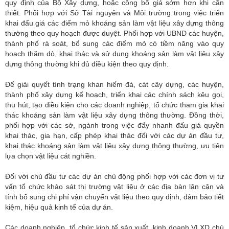
quy định của Bộ Xây dựng, hoặc công bố giá sớm hơn khi cần
thiết. Phối hợp với Sở Tài nguyên và Môi trường trong việc triển
khai đấu giá các điểm mỏ khoáng sản làm vật liệu xây dựng thông
thường theo quy hoạch được duyệt. Phối hợp với UBND các huyện,
thành phố rà soát, bổ sung các điểm mỏ có tiềm năng vào quy
hoạch thăm dò, khai thác và sử dụng khoáng sản làm vật liệu xây
dựng thông thường khi đủ điều kiện theo quy định.
Để giải quyết tình trạng khan hiếm đá, cát cây dựng, các huyện,
thành phố xây dựng kế hoạch, triển khai các chính sách kêu gọi,
thu hút, tạo điều kiện cho các doanh nghiệp, tổ chức tham gia khai
thác khoáng sản làm vật liệu xây dựng thông thường. Đồng thời,
phối hợp với các sở, ngành trong việc đẩy nhanh đấu giá quyền
khai thác, gia hạn, cấp phép khai thác đối với các dự án đầu tư,
khai thác khoáng sản làm vật liệu xây dựng thông thường, ưu tiên
lựa chọn vật liệu cát nghiền.
Đối với chủ đầu tư các dự án chủ động phối hợp với các đơn vị tư
vấn tổ chức khảo sát thị trường vật liệu ở các địa bàn lân cận và
tính bổ sung chi phí vận chuyển vật liệu theo quy định, đảm bảo tiết
kiệm, hiệu quả kinh tế của dự án.
Các doanh nghiệp, tổ chức kinh tế sản xuất, kinh doanh VLXD chú