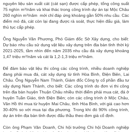
nguyên liệu sản xuất cát (cát sạn) được cấp phép, tổng công suất
75 nghìn m³/năm và khai thác trong công trình dự án tại Mộc Châu
260 nghìn m³/năm mới chỉ đáp ứng khoảng gần 50% nhu cầu. Các
điểm mỏ đá, cát còn lại đang được rà soát, thực hiện đấu giá, làm
thủ tục cấp phép.
Ông Nguyễn Văn Phương, Phó Giám đốc Sở Xây dựng, cho biết:
Dự báo nhu cầu sử dụng vật liệu xây dựng trên địa bàn tỉnh thời kỳ
2021-2025, tầm nhìn đến năm 2035 nhu cầu đá xây dựng khoảng
1,47 triệu m³/năm và cát là 1,2-1,3 triệu m³/năm.
Để đảm bảo vật liệu thi công các công trình, nhiều doanh nghiệp
đang phải mua đá, cát xây dựng từ tỉnh Hòa Bình, Điện Biên, Lai
Châu. Ông Nguyễn Nam Thành, Giám đốc Công ty cổ phần đầu tư
xây dựng Nam Thành, cho biết: Các công trình do đơn vị thi công
trên địa bàn huyện Thuận Châu nhiều thời điểm phải mua cát, đá ở
huyện Tuần Giáo, tỉnh Điện Biên; còn các công trình ở Mộc Châu,
Vân Hồ thì mua từ huyện Mai Châu, tỉnh Hòa Bình, với giá cao hơn
30-40% so với mua tại địa phương. Trong khi đó 90% công trình,
dự án trên địa bàn tỉnh được đấu thầu theo đơn giá cố định.
Còn ông Phạm Văn Doanh, Chi hội trưởng Chi hội Doanh nghiệp