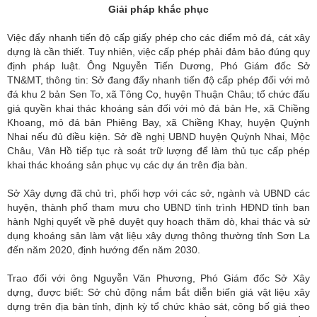
Giải pháp khắc phục
Việc đẩy nhanh tiến độ cấp giấy phép cho các điểm mỏ đá, cát xây
dựng là cần thiết. Tuy nhiên, việc cấp phép phải đảm bảo đúng quy
định pháp luật. Ông Nguyễn Tiến Dương, Phó Giám đốc Sở
TN&MT, thông tin: Sở đang đẩy nhanh tiến độ cấp phép đối với mỏ
đá khu 2 bản Sen To, xã Tông Cọ, huyện Thuận Châu; tổ chức đấu
giá quyền khai thác khoáng sản đối với mỏ đá bản He, xã Chiềng
Khoang, mỏ đá bản Phiêng Bay, xã Chiềng Khay, huyện Quỳnh
Nhai nếu đủ điều kiện. Sở đề nghị UBND huyện Quỳnh Nhai, Mộc
Châu, Vân Hồ tiếp tục rà soát trữ lượng để làm thủ tục cấp phép
khai thác khoáng sản phục vụ các dự án trên địa bàn.
Sở Xây dựng đã chủ trì, phối hợp với các sở, ngành và UBND các
huyện, thành phố tham mưu cho UBND tỉnh trình HĐND tỉnh ban
hành Nghị quyết về phê duyệt quy hoạch thăm dò, khai thác và sử
dụng khoáng sản làm vật liệu xây dựng thông thường tỉnh Sơn La
đến năm 2020, định hướng đến năm 2030.
Trao đổi với ông Nguyễn Văn Phương, Phó Giám đốc Sở Xây
dựng, được biết: Sở chủ động nắm bắt diễn biến giá vật liệu xây
dựng trên địa bàn tỉnh, định kỳ tổ chức khảo sát, công bố giá theo