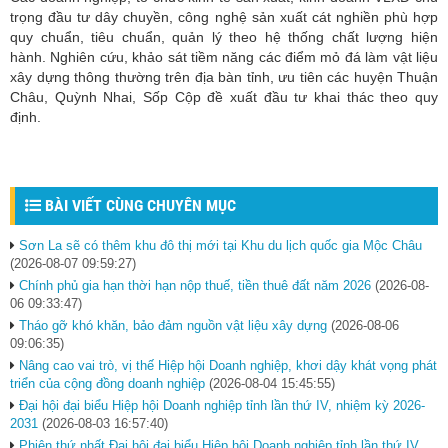
trọng đầu tư dây chuyền, công nghệ sản xuất cát nghiền phù hợp
quy chuẩn, tiêu chuẩn, quản lý theo hệ thống chất lượng hiện
hành. Nghiên cứu, khảo sát tiềm năng các điểm mỏ đá làm vật liệu
xây dựng thông thường trên địa bàn tỉnh, ưu tiên các huyện Thuận
Châu, Quỳnh Nhai, Sốp Cộp đề xuất đầu tư khai thác theo quy
định.
BÀI VIẾT CÙNG CHUYÊN MỤC
Sơn La sẽ có thêm khu đô thị mới tại Khu du lịch quốc gia Mộc Châu
(2026-08-07 09:59:27)
Chính phủ gia hạn thời hạn nộp thuế, tiền thuê đất năm 2026
(2026-08-
06 09:33:47)
Tháo gỡ khó khăn, bảo đảm nguồn vật liệu xây dựng
(2026-08-06
09:06:35)
Nâng cao vai trò, vị thế Hiệp hội Doanh nghiệp, khơi dậy khát vọng phát
triển của cộng đồng doanh nghiệp
(2026-08-04 15:45:55)
Đại hội đại biểu Hiệp hội Doanh nghiệp tỉnh lần thứ IV, nhiệm kỳ 2026-
2031
(2026-08-03 16:57:40)
Phiên thứ nhất Đại hội đại biểu Hiệp hội Doanh nghiệp tỉnh lần thứ IV,