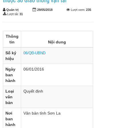
thuộc Sở Giao thông vận tải
Quản trị
29/05/2018
Lượt xem:
235
Lượt tải:
31
Thông
tin
Nội dung
Số ký
06/QĐ-UBND
hiệu
Ngày
06/01/2016
ban
hành
Loại
Quyết định
văn
bản
Nơi
Văn bản tỉnh Sơn La
ban
hành