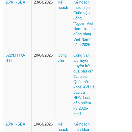
25/KH-SBA
23/04/2026
Kế
Kế hoạch
hoạch
thực hiện
Cuộc vận
động
“Người Việt
Nam ưu tiên
dùng hàng
Việt Nam”
năm 2026
522/MTTQ-
20/04/2026
Công
Công văn
BTT
văn
v/v tuyên
truyền kết
quả bầu cử
đại biểu
Quốc hội
khoá XVI và
bầu cử
HĐND các
cấp nhiệm
kỳ 2026-
2031
23/KH-SBA
10/04/2026
Kế
Kế hoạch
hoạch
triển khai