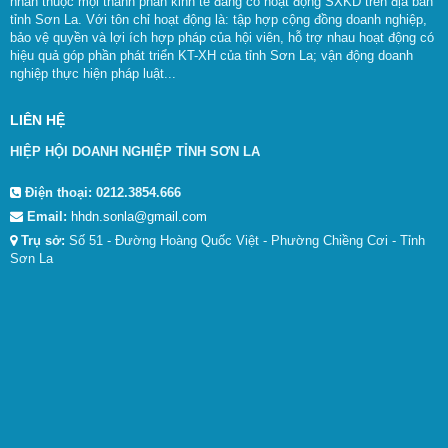
nhân thuộc mọi thành phần kinh tế đang có hoạt động SXKD trên địa bàn
tỉnh Sơn La. Với tôn chỉ hoạt động là: tập hợp cộng đồng doanh nghiệp,
bảo vệ quyền và lợi ích hợp pháp của hội viên, hỗ trợ nhau hoạt động có
hiệu quả góp phần phát triển KT-XH của tỉnh Sơn La; vận động doanh
nghiệp thực hiện pháp luật...
LIÊN HỆ
HIỆP HỘI DOANH NGHIỆP TỈNH SƠN LA
Điện thoại:
0212.3854.666
Email:
hhdn.sonla@gmail.com
Trụ sở:
Số 51 - Đường Hoàng Quốc Việt - Phường Chiềng Cơi - Tỉnh
Sơn La