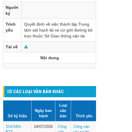
Người
ký
Trích
Quyết định về việc thành lập Trung
yếu
tâm sát hạch lái xe cơ giới đường bộ
trực thuộc Sở Giao thông vận tải
Tải về
Nội dung
CÁC LOẠI VĂN BẢN KHÁC
Loại
Ngày ban
văn
Số ký hiệu
hành
bản
Trích yếu
324/SBA-
24/07/2026
Công
Công văn
BTT
văn
v/v tuyên