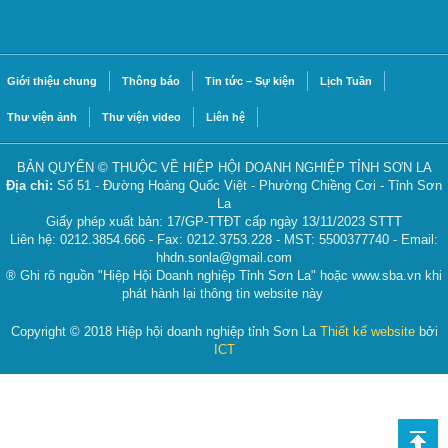
Giới thiệu chung
Thông báo
Tin tức – Sự kiện
Lịch Tuần
Thư viện ảnh
Thư viện video
Liên hệ
BẢN QUYỂN © THUỘC VỀ HIỆP HỘI DOANH NGHIỆP TỈNH SƠN LA
Địa chỉ:
Số 51 - Đường Hoàng Quốc Việt - Phường Chiềng Cơi - Tỉnh Sơn
La
Giấy phép xuất bản: 17/GP-TTĐT cấp ngày 13/11/2023 STTT
Liên hệ: 0212.3854.666 - Fax: 0212.3753.228 - MST: 5500377740 - Email:
hhdn.sonla@gmail.com
® Ghi rõ nguồn "Hiệp Hội Doanh nghiệp Tỉnh Sơn La" hoặc www.sba.vn khi
phát hành lại thông tin website này
Copyright © 2018 Hiệp hội doanh nghiệp tỉnh Sơn La
Thiết kế website
bởi
ICT