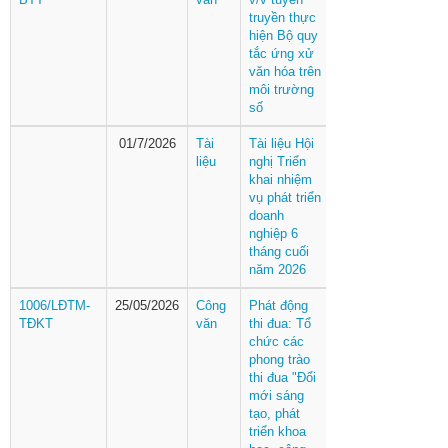
truyền thực
hiện Bộ quy
tắc ứng xử
văn hóa trên
môi trường
số
01/7/2026
Tài
Tài liệu Hội
liệu
nghị Triển
khai nhiệm
vụ phát triển
doanh
nghiệp 6
tháng cuối
năm 2026
1006/LĐTM-
25/05/2026
Công
Phát động
TĐKT
văn
thi đua: Tổ
chức các
phong trào
thi đua "Đổi
mới sáng
tạo, phát
triển khoa