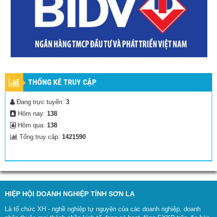
THỐNG KÊ TRUY CẬP
Đang trực tuyến:
3
Hôm nay:
138
Hôm qua:
138
Tổng truy cập:
1421590
HIỆP HỘI DOANH NGHIỆP TỈNH SƠN LA
Là tổ chức XH - nghề nghiệp tự nguyện của các doanh nghiệp, doanh