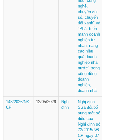
học, công
nghệ,
chuyển đổi
số, chuyển
đổi xanh" và
"Phát triển
mạnh doanh
nghiệp tư
nhân, nâng
cao hiệu
quả doanh
nghiệp nhà
nước" trong
cộng đồng
doanh
nghiệp,
doanh nhâ
148/2026/NĐ-
12/05/2026
Nghị
Nghị định
CP
định
Sửa đổi,bổ
sung một số
điều của
Nghị định số
72/2015/NĐ-
CP ngày 07